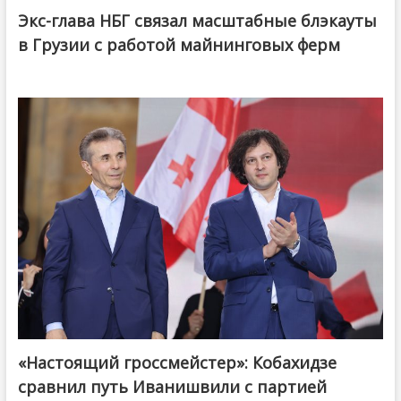
Экс-глава НБГ связал масштабные блэкауты
в Грузии с работой майнинговых ферм
«Настоящий гроссмейстер»: Кобахидзе
@ქართული ოცნება / Georgian Dream
сравнил путь Иванишвили с партией