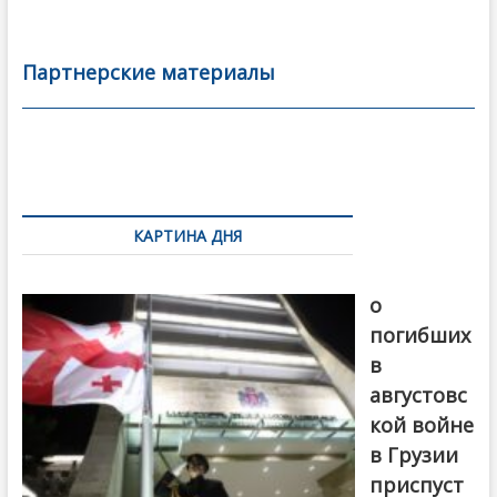
ac
w
m
тп
e
itt
ai
р
b
er
l
а
Партнерские материалы
o
в
o
и
k
ть
Навигация
по
КАРТИНА ДНЯ
записям
В память
о
погибших
в
августовс
кой войне
в Грузии
приспуст