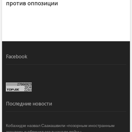
против оппозиции
Facebook
Последние новости
Кобахидзе назвал Саакашвили «позорным иностранным
агентом» и обвинил его в начале войны