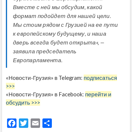
Вместе с ней мы обсудим, какой
формат подойдет для нашей цели.
Мы стоим рядом с Грузией на ее пути
к европейскому будущему, и наша
дверь всегда будет открыта«, —
заявила председатель
Европарламента.
«Новости-Грузия» в Telegram:
подписаться
>>>
«Новости-Грузия» в Facebook:
перейти и
обсудить >>>
F
T
E
О