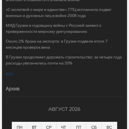
«С молитвой о мире и единстве»: ГПЦ вспомнила подвиг
военных и духовных лиц в войне 2008 года
МИД Грузии в годовщину войны с Россией заявил о
приверженности мирному урегулированию
Около 2% брака на экспорте: в Грузии подвели итоги 7
месяцев проверок вина
В Грузии продолжает дорожать строительство: за четыре года
расходы увеличелись почти на 30%
RSS
Архив
АВГУСТ 2026
ПН
ВТ
СР
ЧТ
ПТ
СБ
ВС