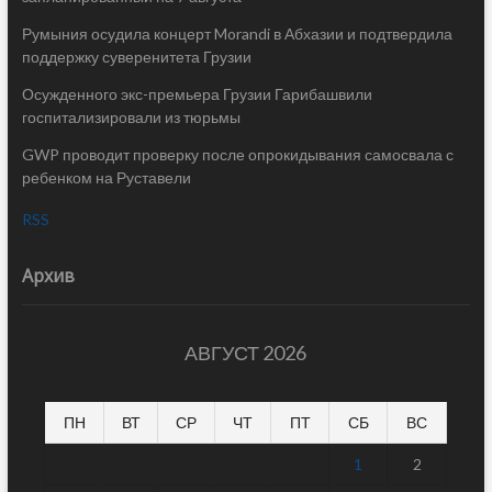
Румыния осудила концерт Morandi в Абхазии и подтвердила
поддержку суверенитета Грузии
Осужденного экс-премьера Грузии Гарибашвили
госпитализировали из тюрьмы
GWP проводит проверку после опрокидывания самосвала с
ребенком на Руставели
RSS
Архив
АВГУСТ 2026
ПН
ВТ
СР
ЧТ
ПТ
СБ
ВС
1
2