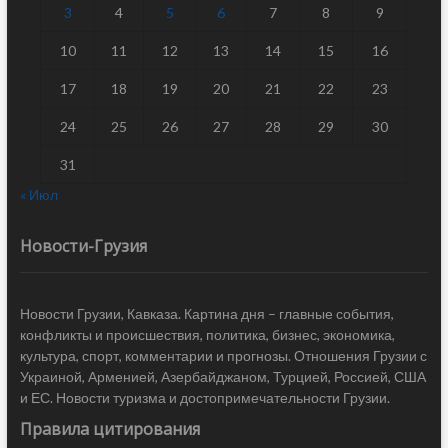
3
4
5
6
7
8
9
10
11
12
13
14
15
16
17
18
19
20
21
22
23
24
25
26
27
28
29
30
31
« Июл
Новости-Грузия
Новости Грузии, Кавказа. Картина дня – главные события,
конфликты и происшествия, политика, бизнес, экономика,
культура, спорт, комментарии и прогнозы. Отношения Грузии с
Украиной, Арменией, Азербайджаном, Турцией, Россией, США
и ЕС. Новости туризма и достопримечательности Грузии.
Правила цитирования