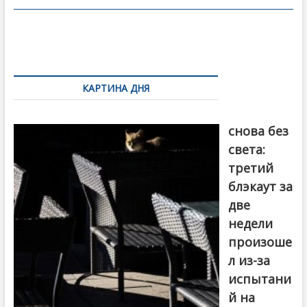
o
в
o
и
k
ть
Навигация
по
КАРТИНА ДНЯ
записям
Грузия
снова без
света:
третий
блэкаут за
две
недели
произоше
л из-за
испытани
й на