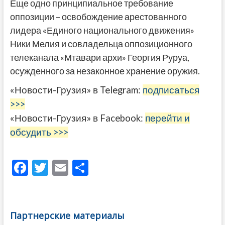
Еще одно принципиальное требование
оппозиции – освобождение арестованного
лидера «Единого национального движения»
Ники Мелия и совладельца оппозиционного
телеканала «Мтавари архи» Георгия Руруа,
осужденного за незаконное хранение оружия.
«Новости-Грузия» в Telegram:
подписаться
>>>
«Новости-Грузия» в Facebook:
перейти и
обсудить >>>
F
T
E
О
ac
w
m
тп
e
itt
ai
р
b
er
l
а
Партнерские материалы