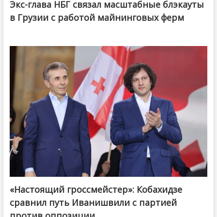
Экс-глава НБГ связал масштабные блэкауты
в Грузии с работой майнинговых ферм
«Настоящий гроссмейстер»: Кобахидзе
@ქართული ოცნება / Georgian Dream
сравнил путь Иванишвили с партией
против оппозиции