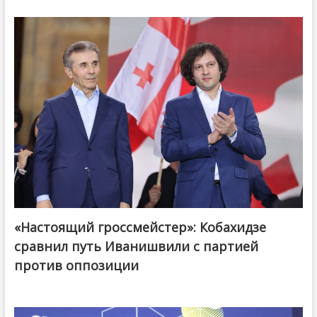
«Настоящий гроссмейстер»: Кобахидзе
@ქართული ოცნება / Georgian Dream
сравнил путь Иванишвили с партией
против оппозиции