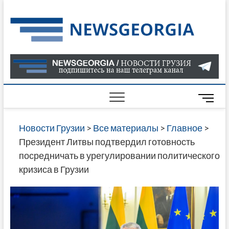
Skip
to
Нов
САМАЯ
content
АКТУАЛ
Гру
ИНФОР
О СОБ
В ГРУЗ
НОВОС
M
ГРУЗИИ
e
ОНЛАЙН
n
Новости Грузии
>
Все материалы
>
Главное
>
САЙТЕ 
u
Президент Литвы подтвердил готовность
НАЙДЕ
B
посредничать в урегулировании политического
НОВОС
u
кризиса в Грузии
ПОЛИТ
t
ЭКОНО
t
КУЛЬТУ
o
СПОРТА
n
МНОГО