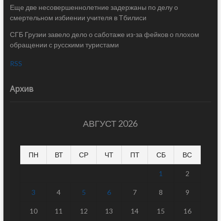
Еще две несовершеннолетние задержаны по делу о
смертельном избиении учителя в Тбилиси
СГБ Грузии завело дело о саботаже из-за фейков о плохом
обращении с русскими туристами
RSS
Архив
АВГУСТ 2026
ПН
ВТ
СР
ЧТ
ПТ
СБ
ВС
1
2
3
4
5
6
7
8
9
10
11
12
13
14
15
16