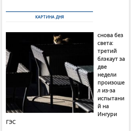
k
ть
Навигация
по
КАРТИНА ДНЯ
записям
Грузия
снова без
света:
третий
блэкаут за
две
недели
произоше
л из-за
испытани
й на
Ингури
ГЭС