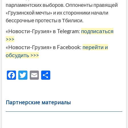
парламентских выборов. Оппоненты правящей
«Грузинской мечты» и их сторонники начали
бессрочные протесты в Тбилиси.
«Новости-Грузия» в Telegram:
подписаться
>>>
«Новости-Грузия» в Facebook:
перейти и
обсудить >>>
F
T
E
О
ac
w
m
тп
e
itt
ai
р
b
er
l
а
Партнерские материалы
o
в
o
и