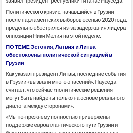
заявил президент республики Гитанас Науседа.
Политического кризис, начавшийся в Грузии
после парламентских выборов осенью 2020 года,
предельно обострился из-за задержания лидера
оппозиции Ники Мелия на этой неделе.
ПО ТЕМЕ Эстония, Латвия и Литва
обеспокоены политической ситуацией в
Грузии
Как указал президент Литвы, последние события
в Грузии «вызвали много опасений». Науседа
считает, что сейчас «политические решения
могут быть найдены только на основе реального
диалога между сторонами».
«Мы по-прежнему полностью привержены
поддержке евроатлантического пути Грузии и
будем поддерживать усилия по преодолению