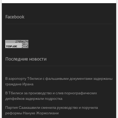
Facebook
Последние новости
В аэропорту Тбилиси с фальшивыми документами задержаны
граждане Ирана
В Тбилиси за производство и слив порнографических
дипфейков задержали подростка
Партия Саакашвили сменила руководство и поручила
реформы Нануке Жоржолиани