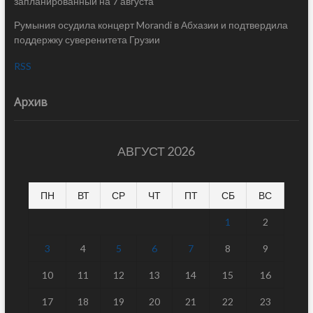
запланированный на 7 августа
Румыния осудила концерт Morandi в Абхазии и подтвердила
поддержку суверенитета Грузии
RSS
Архив
АВГУСТ 2026
ПН
ВТ
СР
ЧТ
ПТ
СБ
ВС
1
2
3
4
5
6
7
8
9
10
11
12
13
14
15
16
17
18
19
20
21
22
23