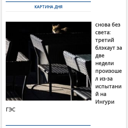
по
КАРТИНА ДНЯ
записям
Грузия
снова без
света:
третий
блэкаут за
две
недели
произоше
л из-за
испытани
й на
Ингури
ГЭС