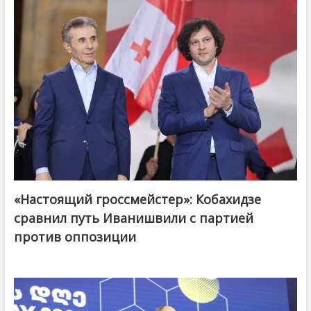
«Настоящий гроссмейстер»: Кобахидзе
@ქართული ოცნება / Georgian Dream
сравнил путь Иванишвили с партией
против оппозиции