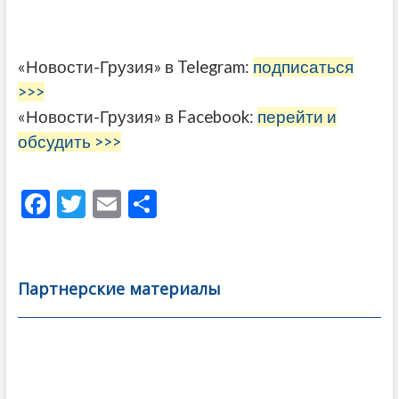
«Новости-Грузия» в Telegram:
подписаться
>>>
«Новости-Грузия» в Facebook:
перейти и
обсудить >>>
F
T
E
О
ac
w
m
тп
e
itt
ai
р
b
er
l
а
Партнерские материалы
o
в
o
и
k
ть
Навигация