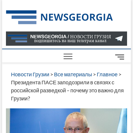
Skip
to
Нов
САМАЯ
content
АКТУАЛ
Гру
ИНФОР
О СОБ
В ГРУЗ
НОВОС
M
ГРУЗИИ
e
ОНЛАЙН
n
Новости Грузии
>
Все материалы
>
Главное
>
САЙТЕ 
u
Президента ПАСЕ заподозрили в связях с
НАЙДЕ
B
российской разведкой – почему это важно для
НОВОС
u
Грузии?
ПОЛИТ
t
ЭКОНО
t
КУЛЬТУ
o
СПОРТА
n
МНОГО