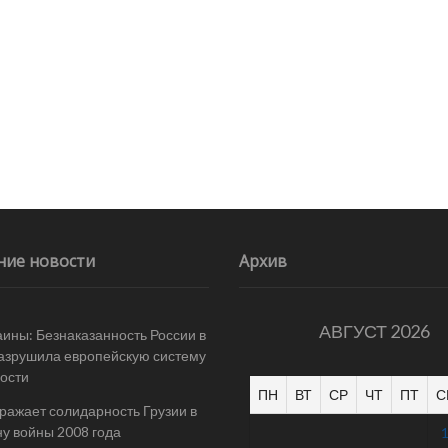
ние новости
Архив
АВГУСТ 2026
ины: Безнаказанность России в
азрушила европейскую систему
ости
ПН
ВТ
СР
ЧТ
ПТ
С
ражает солидарность Грузии в
у войны 2008 года