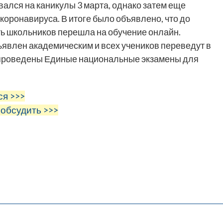
вался на каникулы 3 марта, однако затем еще
коронавируса. В итоге было объявлено, что до
сть школьников перешла на обучение онлайн.
бъявлен академическим и всех учеников переведут в
т проведены Единые национальные экзамены для
ся >>>
 обсудить >>>