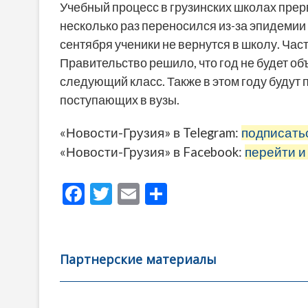
Учебный процесс в грузинских школах прер
несколько раз переносился из-за эпидемии 
сентября ученики не вернутся в школу. Ча
Правительство решило, что год не будет о
следующий класс. Также в этом году буду
поступающих в вузы.
«Новости-Грузия» в Telegram:
подписать
«Новости-Грузия» в Facebook:
перейти и
F
T
E
О
ac
w
m
тп
e
itt
ai
р
b
er
l
а
Партнерские материалы
o
в
o
и