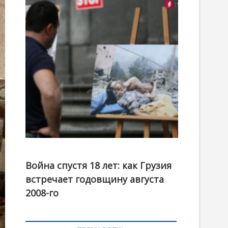
t
o
n
Фотовыставка на тему августовской войны 2008
года в Тбилиси, август 2018 года. Фото: Первый
Война спустя 18 лет: как Грузия
канал
встречает годовщину августа
2008-го