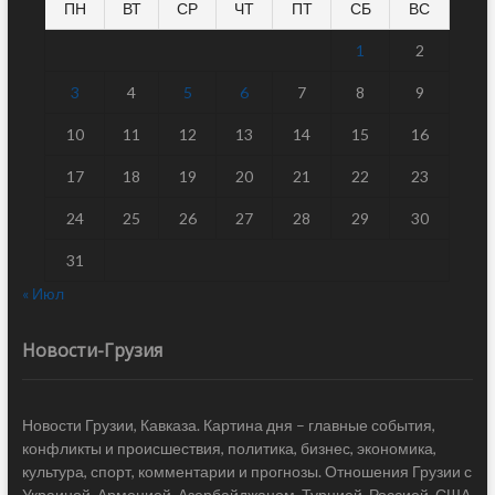
ПН
ВТ
СР
ЧТ
ПТ
СБ
ВС
1
2
3
4
5
6
7
8
9
10
11
12
13
14
15
16
17
18
19
20
21
22
23
24
25
26
27
28
29
30
31
« Июл
Новости-Грузия
Новости Грузии, Кавказа. Картина дня – главные события,
конфликты и происшествия, политика, бизнес, экономика,
культура, спорт, комментарии и прогнозы. Отношения Грузии с
Украиной, Арменией, Азербайджаном, Турцией, Россией, США