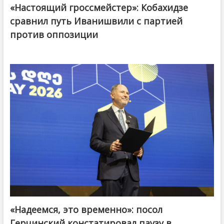
«Настоящий гроссмейстер»: Кобахидзе
@ქართული ოცნება / Georgian Dream
сравнил путь Иванишвили с партией
против оппозиции
«Надеемся, это временно»: посол
Герчинский констатировал паузу в