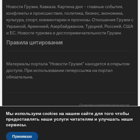
Новости Грузии, Кавказа. Картина дня – главные события,
конфликты и происшествия, политика, бизнес, экономика,
культура, спорт, комментарии и прогнозы. Отношения Грузии с
Украиной, Арменией, Азербайджаном, Турцией, Россией, США
и ЕС. Новости туризма и достопримечательности Грузии.
Правила цитирования
Материалы портала "Новости-Грузия" находятся в открытом
доступе. При использовании гиперссылка на портал
обязательна.
Политика конфиденциальности
Мы используем cookies на нашем сайте для того чтобы
Новости Грузии
| Black Sea Press LTD © 2020 All Rights Reserved /
предоставлять наши услуги читателям и улучшать наши
Design & development —
COCODO BRANDO
сервисы.
Принимаю