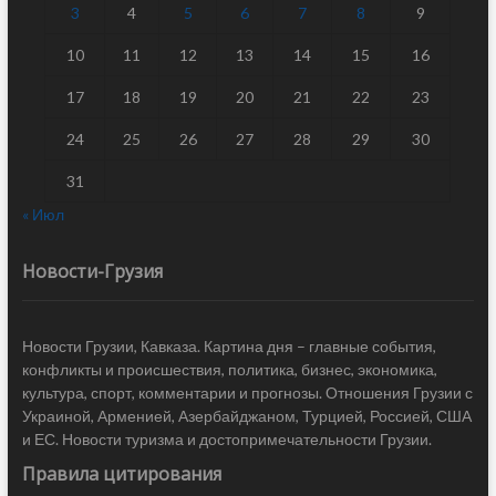
3
4
5
6
7
8
9
10
11
12
13
14
15
16
17
18
19
20
21
22
23
24
25
26
27
28
29
30
31
« Июл
Новости-Грузия
Новости Грузии, Кавказа. Картина дня – главные события,
конфликты и происшествия, политика, бизнес, экономика,
культура, спорт, комментарии и прогнозы. Отношения Грузии с
Украиной, Арменией, Азербайджаном, Турцией, Россией, США
и ЕС. Новости туризма и достопримечательности Грузии.
Правила цитирования