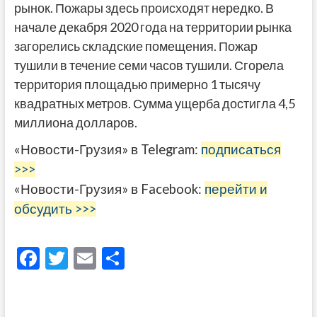
рынок. Пожары здесь происходят нередко. В
начале декабря 2020 года на территории рынка
загорелись складские помещения. Пожар
тушили в течение семи часов тушили. Сгорела
территория площадью примерно 1 тысячу
квадратных метров. Сумма ущерба достигла 4,5
миллиона долларов.
«Новости-Грузия» в Telegram:
подписаться
>>>
«Новости-Грузия» в Facebook:
перейти и
обсудить >>>
F
T
E
О
ac
w
m
тп
e
itt
ai
р