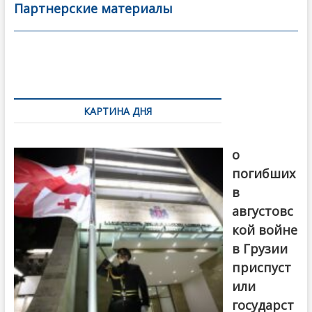
b
er
l
а
Партнерские материалы
o
в
o
и
k
ть
Навигация
по
КАРТИНА ДНЯ
записям
В память
о
погибших
в
августовс
кой войне
в Грузии
приспуст
или
государст