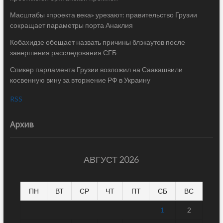
Масштабы «проекта века» урезают: правительство Грузии
сокращает параметры порта Анаклия
Кобахидзе обещает назвать причины блэкаутов после
завершения расследования СГБ
Спикер парламента Грузии возложил на Саакашвили
косвенную вину за вторжение РФ в Украину
RSS
Архив
АВГУСТ 2026
ПН
ВТ
СР
ЧТ
ПТ
СБ
ВС
1
2