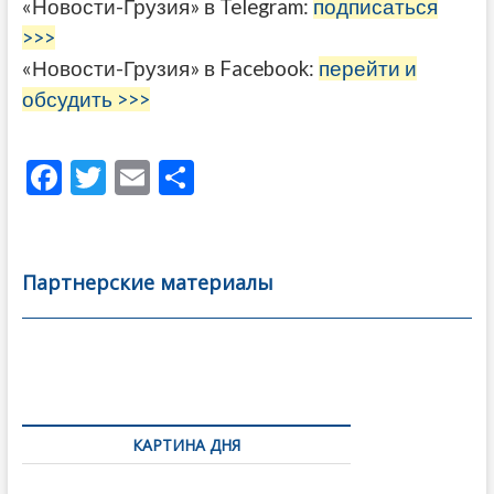
«Новости-Грузия» в Telegram:
подписаться
>>>
«Новости-Грузия» в Facebook:
перейти и
обсудить >>>
F
T
E
О
ac
w
m
тп
e
itt
ai
р
b
er
l
а
Партнерские материалы
o
в
o
и
k
ть
Навигация
по
КАРТИНА ДНЯ
записям
Грузия