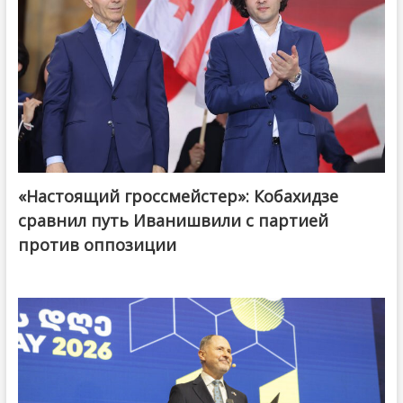
«Настоящий гроссмейстер»: Кобахидзе
@ქართული ოცნება / Georgian Dream
сравнил путь Иванишвили с партией
против оппозиции