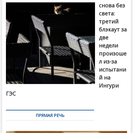
снова без
света:
третий
блэкаут за
две
недели
произоше
л из-за
испытани
й на
Ингури
ГЭС
ПРЯМАЯ РЕЧЬ