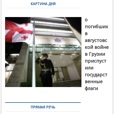
КАРТИНА ДНЯ
записям
В память
о
погибших
в
августовс
кой войне
в Грузии
приспуст
или
государст
венные
флаги
ПРЯМАЯ РЕЧЬ