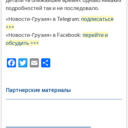
подробностей так и не последовало.
«Новости-Грузия» в Telegram:
подписаться
>>>
«Новости-Грузия» в Facebook:
перейти и
обсудить >>>
F
T
E
О
ac
w
m
тп
e
itt
ai
р
b
er
l
а
Партнерские материалы
o
в
o
и
k
ть
Навигация
по