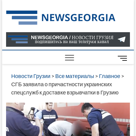
Skip
to
Нов
САМАЯ
content
АКТУАЛ
Гру
ИНФОР
О СОБ
В ГРУЗ
НОВОС
M
ГРУЗИИ
e
ОНЛАЙН
n
Новости Грузии
>
Все материалы
>
Главное
>
САЙТЕ 
u
СГБ заявила о причастности украинских
НАЙДЕ
B
спецслужб к доставке взрывчатки в Грузию
НОВОС
u
ПОЛИТ
t
ЭКОНО
t
КУЛЬТУ
o
СПОРТА
n
МНОГО