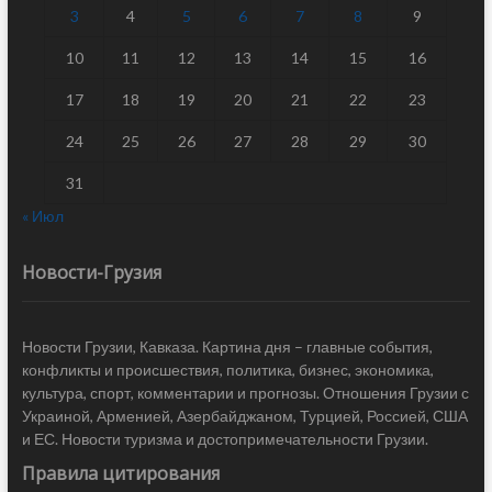
3
4
5
6
7
8
9
10
11
12
13
14
15
16
17
18
19
20
21
22
23
24
25
26
27
28
29
30
31
« Июл
Новости-Грузия
Новости Грузии, Кавказа. Картина дня – главные события,
конфликты и происшествия, политика, бизнес, экономика,
культура, спорт, комментарии и прогнозы. Отношения Грузии с
Украиной, Арменией, Азербайджаном, Турцией, Россией, США
и ЕС. Новости туризма и достопримечательности Грузии.
Правила цитирования