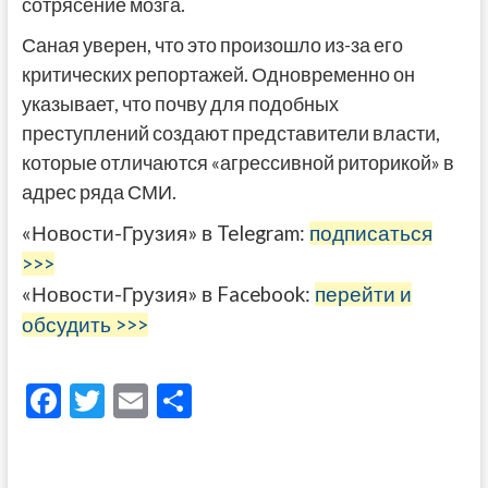
сотрясение мозга.
Саная уверен, что это произошло из-за его
критических репортажей. Одновременно он
указывает, что почву для подобных
преступлений создают представители власти,
которые отличаются «агрессивной риторикой» в
адрес ряда СМИ.
«Новости-Грузия» в Telegram:
подписаться
>>>
«Новости-Грузия» в Facebook:
перейти и
обсудить >>>
F
T
E
О
ac
w
m
тп
e
itt
ai
р