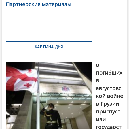
b
er
l
а
Партнерские материалы
o
в
o
и
k
ть
Навигация
по
КАРТИНА ДНЯ
записям
В память
о
погибших
в
августовс
кой войне
в Грузии
приспуст
или
государст