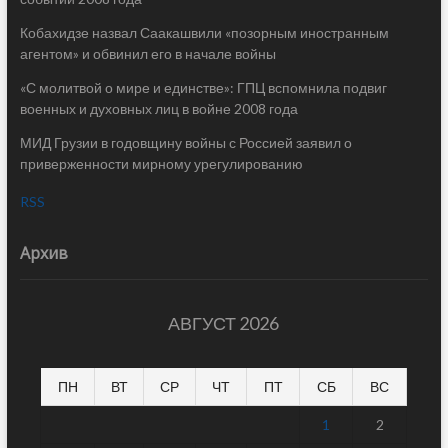
Кобахидзе назвал Саакашвили «позорным иностранным
агентом» и обвинил его в начале войны
«С молитвой о мире и единстве»: ГПЦ вспомнила подвиг
военных и духовных лиц в войне 2008 года
МИД Грузии в годовщину войны с Россией заявил о
приверженности мирному урегулированию
RSS
Архив
АВГУСТ 2026
ПН
ВТ
СР
ЧТ
ПТ
СБ
ВС
1
2