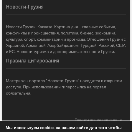
Новости-Грузия
Новости Грузии, Кавказа. Картина дня – главные события,
конфликты и происшествия, политика, бизнес, экономика,
культура, спорт, комментарии и прогнозы. Отношения Грузии с
Украиной, Арменией, Азербайджаном, Турцией, Россией, США
и ЕС. Новости туризма и достопримечательности Грузии.
Правила цитирования
Материалы портала "Новости-Грузия" находятся в открытом
доступе. При использовании гиперссылка на портал
обязательна.
Политика конфиденциальности
Мы используем cookies на нашем сайте для того чтобы
Новости Грузии
| Black Sea Press LTD © 2020 All Rights Reserved /