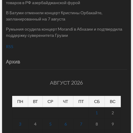
товаров в РФ азербайджанской фурой
В Батуми отменили концерт Кристины Орбакайте,
запланированный на 7 августа
Румыния осудила концерт Morandi в Абхазии и подтвердила
поддержку суверенитета Грузии
RSS
Архив
АВГУСТ 2026
ПН
ВТ
СР
ЧТ
ПТ
СБ
ВС
1
2
3
4
5
6
7
8
9