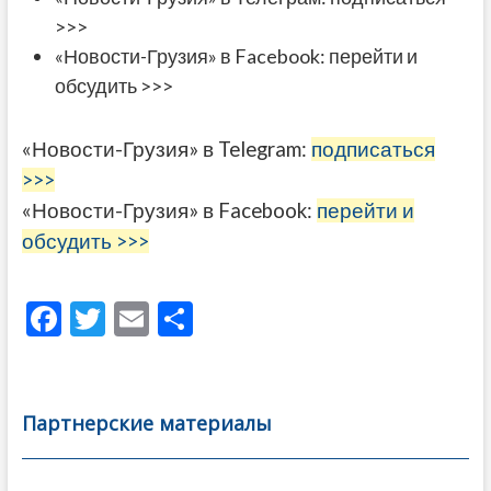
>>>
«Новости-Грузия» в Facebook:
перейти и
обсудить >>>
«Новости-Грузия» в Telegram:
подписаться
>>>
«Новости-Грузия» в Facebook:
перейти и
обсудить >>>
F
T
E
О
ac
w
m
тп
e
itt
ai
р
b
er
l
а
Партнерские материалы
o
в