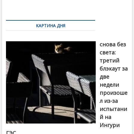
o
и
k
ть
Навигация
по
КАРТИНА ДНЯ
записям
Грузия
снова без
света:
третий
блэкаут за
две
недели
произоше
л из-за
испытани
й на
Ингури
ГЭС