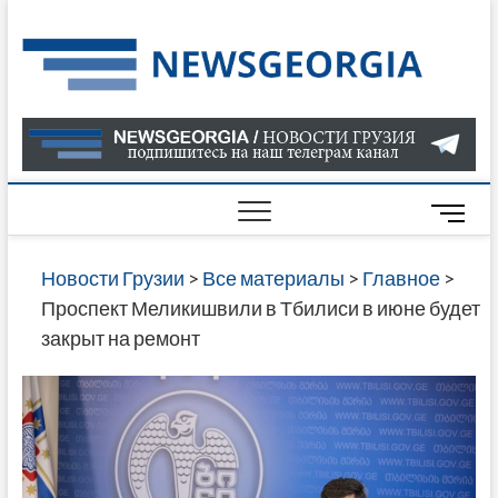
Skip
to
Нов
САМАЯ
content
АКТУАЛ
Гру
ИНФОР
О СОБ
В ГРУЗ
НОВОС
M
ГРУЗИИ
e
ОНЛАЙН
n
Новости Грузии
>
Все материалы
>
Главное
>
САЙТЕ 
u
Проспект Меликишвили в Тбилиси в июне будет
НАЙДЕ
B
закрыт на ремонт
НОВОС
u
ПОЛИТ
t
ЭКОНО
t
КУЛЬТУ
o
СПОРТА
n
МНОГО