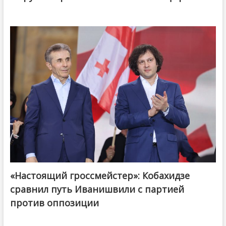
«Настоящий гроссмейстер»: Кобахидзе
@ქართული ოცნება / Georgian Dream
сравнил путь Иванишвили с партией
против оппозиции