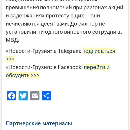
превышения полномочий при разгонах акций
и задержаниях протестующих — они
исчисляются десятками. До сих пор не
установили ни одного виновного сотрудника
МВД.
«Новости-Грузия» в Telegram:
подписаться
>>>
«Новости-Грузия» в Facebook:
перейти и
обсудить >>>
F
T
E
О
ac
w
m
тп
e
itt
ai
р
b
er
l
а
Партнерские материалы