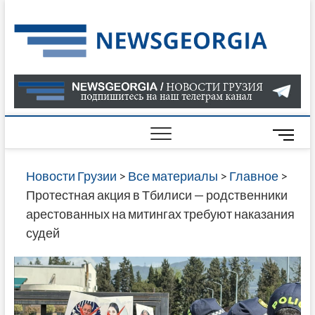
Skip
to
Нов
САМАЯ
content
АКТУАЛ
Гру
ИНФОР
О СОБ
В ГРУЗ
НОВОС
M
ГРУЗИИ
e
ОНЛАЙН
n
Новости Грузии
>
Все материалы
>
Главное
>
САЙТЕ 
u
Протестная акция в Тбилиси — родственники
НАЙДЕ
B
арестованных на митингах требуют наказания
НОВОС
u
судей
ПОЛИТ
t
ЭКОНО
t
КУЛЬТУ
o
СПОРТА
n
МНОГО