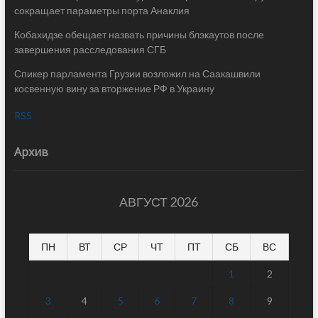
сокращает параметры порта Анаклия
Кобахидзе обещает назвать причины блэкаутов после
завершения расследования СГБ
Спикер парламента Грузии возложил на Саакашвили
косвенную вину за вторжение РФ в Украину
RSS
Архив
АВГУСТ 2026
ПН
ВТ
СР
ЧТ
ПТ
СБ
ВС
1
2
3
4
5
6
7
8
9