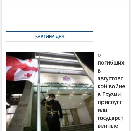
o
в
o
и
k
ть
Навигация
по
КАРТИНА ДНЯ
записям
В память
о
погибших
в
августовс
кой войне
в Грузии
приспуст
или
государст
венные