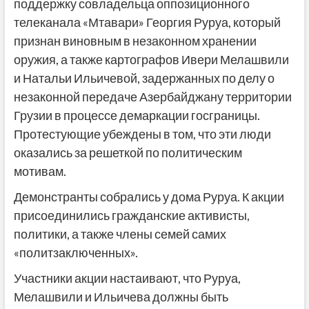
поддержку совладельца оппозиционного
телеканала «Мтавари» Георгия Руруа, который
признан виновным в незаконном хранении
оружия, а также картографов Ивери Мелашвили
и Натальи Ильичевой, задержанных по делу о
незаконной передаче Азербайджану территории
Грузии в процессе демаркации госграницы.
Протестующие убеждены в том, что эти люди
оказались за решеткой по политическим
мотивам.
Демонстранты собрались у дома Руруа. К акции
присоединились гражданские активисты,
политики, а также члены семей самих
«политзаключенных».
Участники акции настаивают, что Руруа,
Мелашвили и Ильичева должны быть