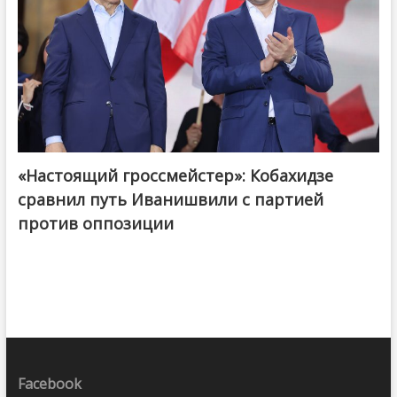
«Настоящий гроссмейстер»: Кобахидзе
@ქართული ოცნება / Georgian Dream
сравнил путь Иванишвили с партией
против оппозиции
Facebook