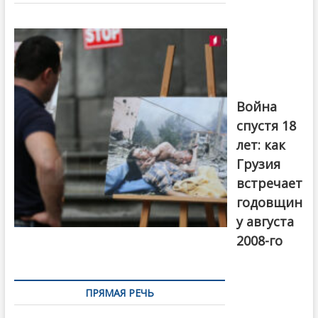
записям
Фотовыставка
на тему
августовской
войны 2008
года в Тбилиси,
август 2018
года. Фото:
Война
Первый канал
спустя 18
лет: как
Грузия
встречает
годовщин
у августа
2008-го
ПРЯМАЯ РЕЧЬ