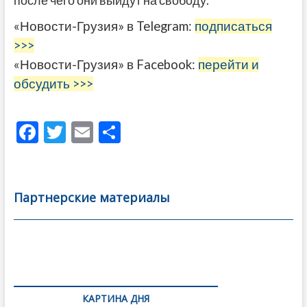
после чего они выйдут на свободу.
«Новости-Грузия» в Telegram:
подписаться
>>>
«Новости-Грузия» в Facebook:
перейти и
обсудить >>>
F
T
E
О
ac
w
m
тп
e
itt
ai
р
b
er
l
а
Партнерские материалы
o
в
o
и
k
ть
Навигация
по
КАРТИНА ДНЯ