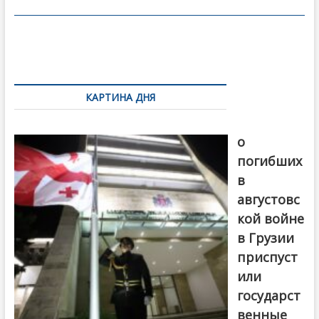
o
в
o
и
k
ть
Навигация
по
КАРТИНА ДНЯ
записям
В память
о
погибших
в
августовс
кой войне
в Грузии
приспуст
или
государст
венные