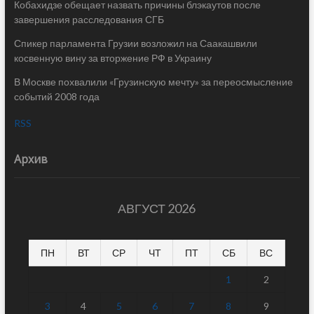
Кобахидзе обещает назвать причины блэкаутов после
завершения расследования СГБ
Спикер парламента Грузии возложил на Саакашвили
косвенную вину за вторжение РФ в Украину
В Москве похвалили «Грузинскую мечту» за переосмысление
событий 2008 года
RSS
Архив
АВГУСТ 2026
ПН
ВТ
СР
ЧТ
ПТ
СБ
ВС
1
2
3
4
5
6
7
8
9