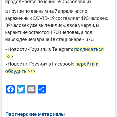
продолжается лечение 590 заболевших.
В Грузии по данным на 7 апреля число
зараженных COVID-19 составляет 195 человек.
39 человек уже вылечились, двое умерли. В
карантине остаются 4 708 человек, а под
наблюдением врачей в стационаре – 370.
«Новости-Грузия» в Telegram:
подписаться
>>>
«Новости-Грузия» в Facebook:
перейти и
обсудить >>>
F
T
E
О
ac
w
m
тп
e
itt
ai
р
b
er
l
а
Партнерские материалы