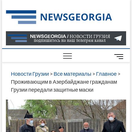
Skip
to
Нов
САМАЯ
content
АКТУАЛ
Гру
ИНФОР
О СОБ
В ГРУЗ
НОВОС
M
ГРУЗИИ
e
ОНЛАЙН
n
Новости Грузии
>
Все материалы
>
Главное
>
САЙТЕ 
u
Проживающим в Азербайджане гражданам
НАЙДЕ
B
Грузии передали защитные маски
НОВОС
u
ПОЛИТ
t
ЭКОНО
t
КУЛЬТУ
o
СПОРТА
n
МНОГО