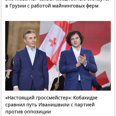
в Грузии с работой майнинговых ферм
«Настоящий гроссмейстер»: Кобахидзе
@ქართული ოცნება / Georgian Dream
сравнил путь Иванишвили с партией
против оппозиции