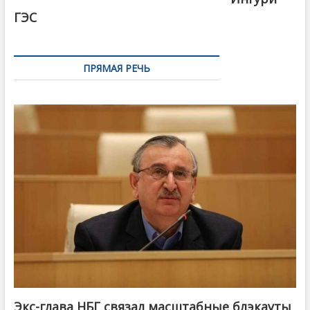
ГЭС
ПРЯМАЯ РЕЧЬ
Экс-глава НБГ связал масштабные блэкауты