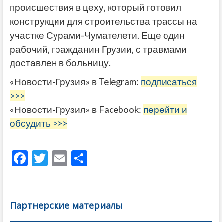
происшествия в цеху, который готовил
конструкции для строительства трассы на
участке Сурами-Чумателети. Еще один
рабочий, гражданин Грузии, с травмами
доставлен в больницу.
«Новости-Грузия» в Telegram:
подписаться
>>>
«Новости-Грузия» в Facebook:
перейти и
обсудить >>>
F
T
E
О
ac
w
m
тп
e
itt
ai
р
b
er
l
а
Партнерские материалы
o
в