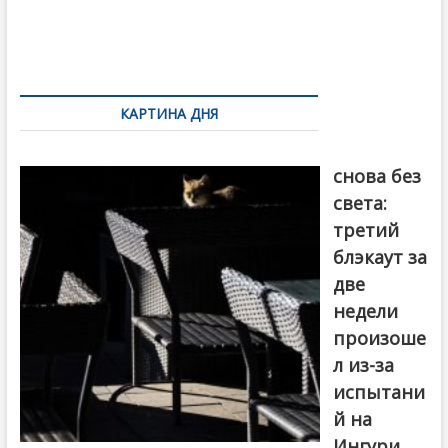
o
и
k
ть
Навигация
по
КАРТИНА ДНЯ
записям
Грузия
снова без
света:
третий
блэкаут за
две
недели
произоше
л из-за
испытани
й на
Ингури