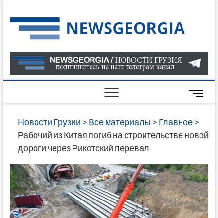
Skip
to
Нов
САМАЯ
content
АКТУАЛ
Гру
ИНФОР
О СОБ
В ГРУЗ
НОВОС
M
ГРУЗИИ
e
ОНЛАЙН
n
Новости Грузии
>
Все материалы
>
Главное
>
САЙТЕ 
u
Рабочий из Китая погиб на строительстве новой
НАЙДЕ
B
дороги через Рикотский перевал
НОВОС
u
ПОЛИТ
t
ЭКОНО
t
КУЛЬТУ
o
СПОРТА
n
МНОГО