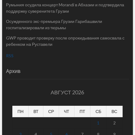
Румыния осудила концерт Morandi в Абхазии и подтвердила
поддержку суверенитета Грузии
Осужденного экс-премьера Грузии Гарибашвили
госпитализировали из тюрьмы
GWP проводит проверку после опрокидывания самосвала с
ребенком на Руставели
RSS
Архив
АВГУСТ 2026
ПН
ВТ
СР
ЧТ
ПТ
СБ
ВС
1
2
3
4
5
6
7
8
9