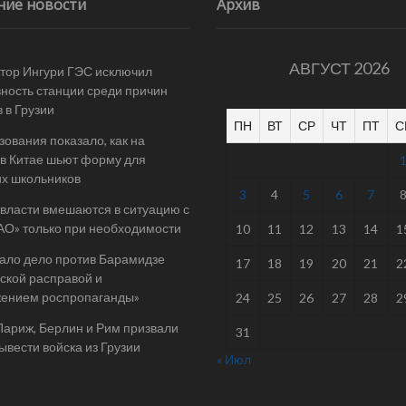
ние новости
Архив
АВГУСТ 2026
тор Ингури ГЭС исключил
ность станции среди причин
 в Грузии
ПН
ВТ
СР
ЧТ
ПТ
С
ования показало, как на
в Китае шьют форму для
их школьников
3
4
5
6
7
 власти вмешаются в ситуацию с
АО» только при необходимости
10
11
12
13
14
1
ало дело против Барамидзе
17
18
19
20
21
2
ской расправой и
жением роспропаганды»
24
25
26
27
28
2
Париж, Берлин и Рим призвали
31
ывести войска из Грузии
« Июл