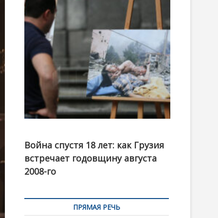
t
o
n
Фотовыставка на тему августовской войны 2008
года в Тбилиси, август 2018 года. Фото: Первый
Война спустя 18 лет: как Грузия
канал
встречает годовщину августа
2008-го
ПРЯМАЯ РЕЧЬ