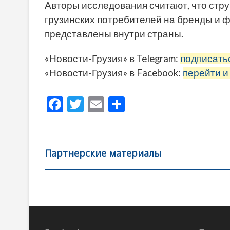
Авторы исследования считают, что стр
грузинских потребителей на бренды и 
представлены внутри страны.
«Новости-Грузия» в Telegram:
подписать
«Новости-Грузия» в Facebook:
перейти и
F
T
E
О
ac
w
m
тп
e
itt
ai
р
b
er
l
а
Партнерские материалы
o
в
o
и
k
ть
Навигация
по