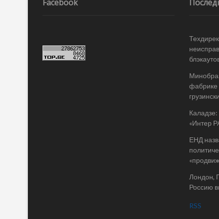
записям
Facebook
Послед
Техдирек
неисправ
блэкаутов
Минобраз
фабрике 
грузинск
Каладзе:
«Интер Р
ЕНД назв
политиче
«продви
Лондон, 
Россию в
RSS