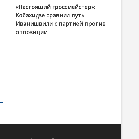
«Настоящий гроссмейстер»:
@ქართული ოცნება / Georgian Dream
Кобахидзе сравнил путь
Иванишвили с партией против
оппозиции