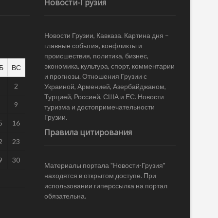
Новости-Грузия
Новости Грузии, Кавказа. Картина дня –
главные события, конфликты и
происшествия, политика, бизнес,
экономика, культура, спорт, комментарии
Б
ВС
и прогнозы. Отношения Грузии с
1
2
Украиной, Арменией, Азербайджаном,
Турцией, Россией, США и ЕС. Новости
8
9
туризма и достопримечательности
Грузии.
5
16
Правила цитирования
2
23
9
30
Материалы портала "Новости-Грузия"
находятся в открытом доступе. При
использовании гиперссылка на портал
обязательна.