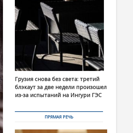
t
o
n
Грузия снова без света: третий
блэкаут за две недели произошел
из-за испытаний на Ингури ГЭС
ПРЯМАЯ РЕЧЬ