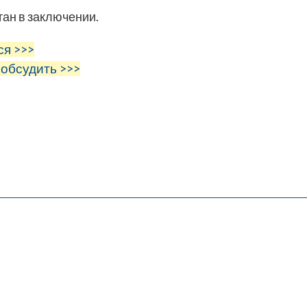
ан в заключении.
ся >>>
 обсудить >>>