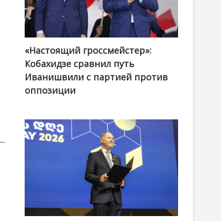
«Настоящий гроссмейстер»:
@ქართული ოცნება / Georgian Dream
Кобахидзе сравнил путь
Иванишвили с партией против
оппозиции