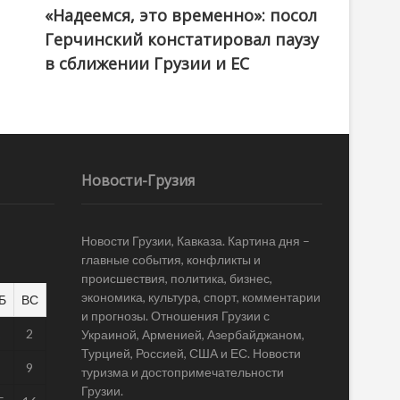
«Надеемся, это временно»: посол
Герчинский констатировал паузу
в сближении Грузии и ЕС
Новости-Грузия
Новости Грузии, Кавказа. Картина дня –
главные события, конфликты и
происшествия, политика, бизнес,
экономика, культура, спорт, комментарии
Б
ВС
и прогнозы. Отношения Грузии с
1
2
Украиной, Арменией, Азербайджаном,
Турцией, Россией, США и ЕС. Новости
8
9
туризма и достопримечательности
Грузии.