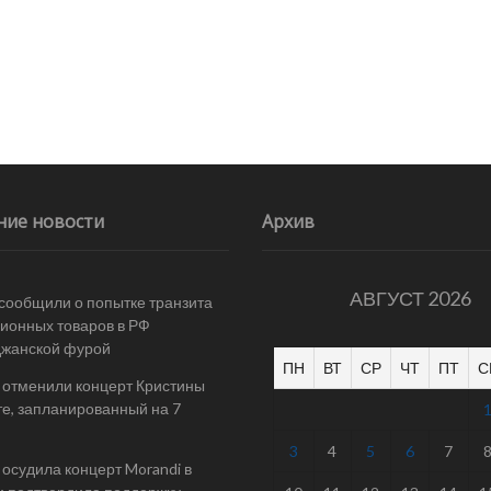
ние новости
Архив
АВГУСТ 2026
 сообщили о попытке транзита
ионных товаров в РФ
джанской фурой
ПН
ВТ
СР
ЧТ
ПТ
С
 отменили концерт Кристины
е, запланированный на 7
3
4
5
6
7
осудила концерт Morandi в