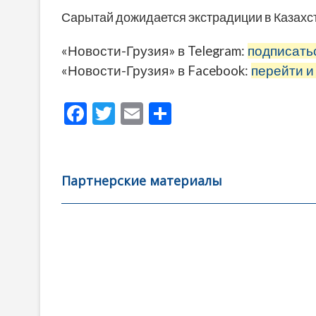
Сарытай дожидается экстрадиции в Казахст
«Новости-Грузия» в Telegram:
подписать
«Новости-Грузия» в Facebook:
перейти и
F
T
E
О
ac
w
m
тп
e
itt
ai
р
b
er
l
а
Партнерские материалы
o
в
o
и
k
ть
Навигация
по
записям