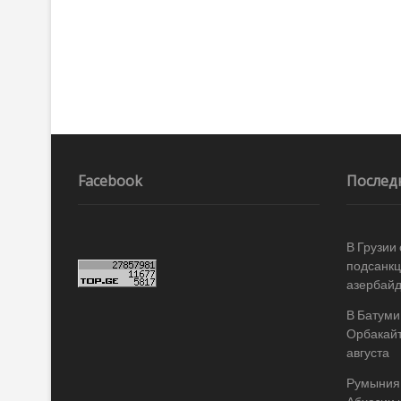
Facebook
Послед
В Грузии
подсанкц
азербай
В Батуми
Орбакайт
августа
Румыния 