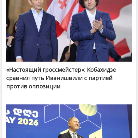
«Настоящий гроссмейстер»: Кобахидзе
@ქართული ოცნება / Georgian Dream
сравнил путь Иванишвили с партией
против оппозиции