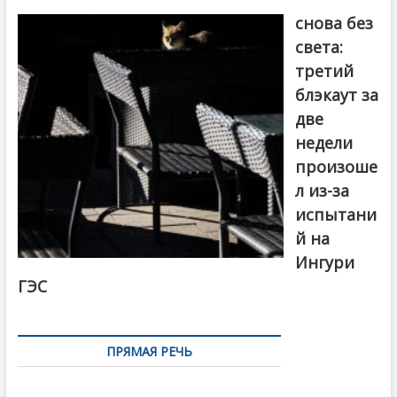
снова без
света:
третий
блэкаут за
две
недели
произоше
л из-за
испытани
й на
Ингури
ГЭС
ПРЯМАЯ РЕЧЬ