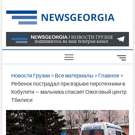
Skip
to
Нов
САМАЯ
content
АКТУАЛ
Гру
ИНФОР
О СОБ
В ГРУЗ
НОВОС
M
ГРУЗИИ
e
ОНЛАЙН
n
Новости Грузии
>
Все материалы
>
Главное
>
САЙТЕ 
u
Ребенок пострадал при взрыве пиротехники в
НАЙДЕ
B
Кобулети — мальчика спасает Ожоговый центр
НОВОС
u
Тбилиси
ПОЛИТ
t
ЭКОНО
t
КУЛЬТУ
o
СПОРТА
n
МНОГО