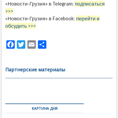
«Новости-Грузия» в Telegram:
подписаться
>>>
«Новости-Грузия» в Facebook:
перейти и
обсудить >>>
F
T
E
О
ac
w
m
тп
e
itt
ai
р
b
er
l
а
Партнерские материалы
o
в
o
и
k
ть
Навигация
по
КАРТИНА ДНЯ
записям
Грузия