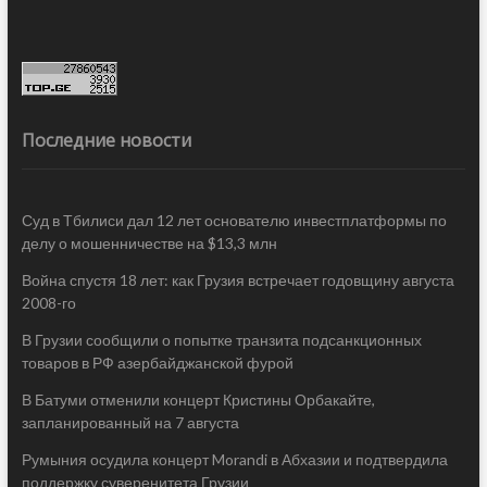
Последние новости
Суд в Тбилиси дал 12 лет основателю инвестплатформы по
делу о мошенничестве на $13,3 млн
Война спустя 18 лет: как Грузия встречает годовщину августа
2008-го
В Грузии сообщили о попытке транзита подсанкционных
товаров в РФ азербайджанской фурой
В Батуми отменили концерт Кристины Орбакайте,
запланированный на 7 августа
Румыния осудила концерт Morandi в Абхазии и подтвердила
поддержку суверенитета Грузии