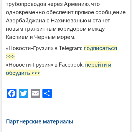
трубопроводов через Армению, что
одновременно обеспечит прямое сообщение
Азербайджана с Нахичеванью и станет
новым транзитным коридором между
Каспием и Черным морем.
«Новости-Грузия» в Telegram:
подписаться
>>>
«Новости-Грузия» в Facebook:
перейти и
обсудить >>>
F
T
E
О
ac
w
m
тп
e
itt
ai
р
b
er
l
а
Партнерские материалы
o
в