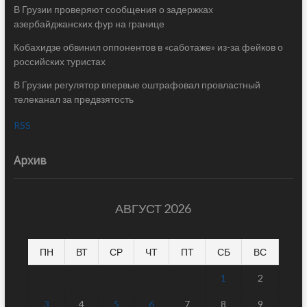
В Грузии проверяют сообщения о задержках
азербайджанских фур на границе
Кобахидзе обвинил оппонентов в «саботаже» из-за фейков о
российских туристах
В Грузии регулятор впервые оштрафовал провластный
телеканал за предвзятость
RSS
Архив
АВГУСТ 2026
ПН
ВТ
СР
ЧТ
ПТ
СБ
ВС
1
2
3
4
5
6
7
8
9