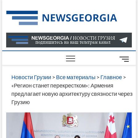
Skip
to
Нов
САМАЯ
content
АКТУАЛ
Гру
ИНФОР
О СОБ
В ГРУЗ
НОВОС
M
ГРУЗИИ
e
ОНЛАЙН
n
Новости Грузии
>
Все материалы
>
Главное
>
САЙТЕ 
u
«Регион станет перекрестком»: Армения
НАЙДЕ
B
предлагает новую архитектуру связности через
НОВОС
u
Грузию
ПОЛИТ
t
ЭКОНО
t
КУЛЬТУ
o
СПОРТА
n
МНОГО