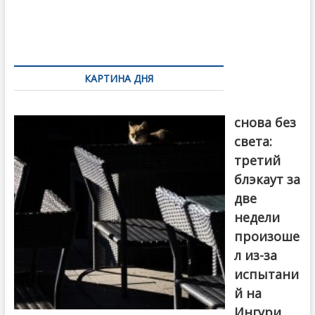
o
и
k
ть
Навигация
по
КАРТИНА ДНЯ
записям
Грузия
снова без
света:
третий
блэкаут за
две
недели
произоше
л из-за
испытани
й на
Ингури