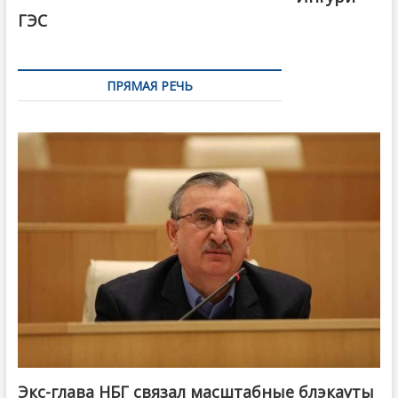
ГЭС
ПРЯМАЯ РЕЧЬ
Экс-глава НБГ связал масштабные блэкауты