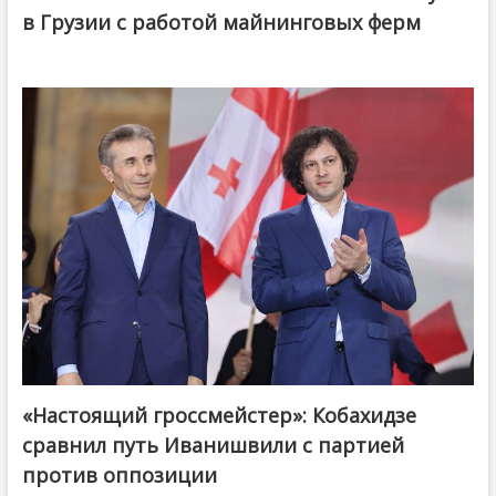
в Грузии с работой майнинговых ферм
«Настоящий гроссмейстер»: Кобахидзе
@ქართული ოცნება / Georgian Dream
сравнил путь Иванишвили с партией
против оппозиции