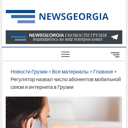
Skip
to
Нов
САМАЯ
content
АКТУАЛ
Гру
ИНФОР
О СОБ
В ГРУЗ
НОВОС
M
ГРУЗИИ
e
ОНЛАЙН
n
Новости Грузии
>
Все материалы
>
Главное
>
САЙТЕ 
u
Регулятор назвал число абонентов мобильной
НАЙДЕ
B
связи и интернета в Грузии
НОВОС
u
ПОЛИТ
t
ЭКОНО
t
КУЛЬТУ
o
СПОРТА
n
МНОГО