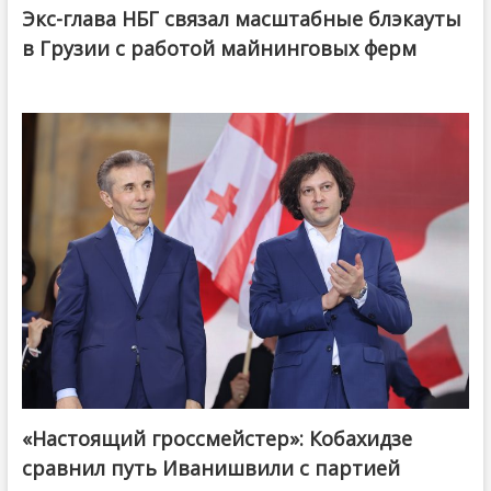
Экс-глава НБГ связал масштабные блэкауты
в Грузии с работой майнинговых ферм
«Настоящий гроссмейстер»: Кобахидзе
@ქართული ოცნება / Georgian Dream
сравнил путь Иванишвили с партией