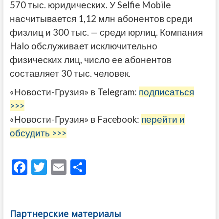
570 тыс. юридических. У Selfie Mobile
насчитывается 1,12 млн абонентов среди
физлиц и 300 тыс. — среди юрлиц. Компания
Halo обслуживает исключительно
физических лиц, число ее абонентов
составляет 30 тыс. человек.
«Новости-Грузия» в Telegram:
подписаться
>>>
«Новости-Грузия» в Facebook:
перейти и
обсудить >>>
F
T
E
О
ac
w
m
тп
e
itt
ai
р
b
er
l
а
Партнерские материалы