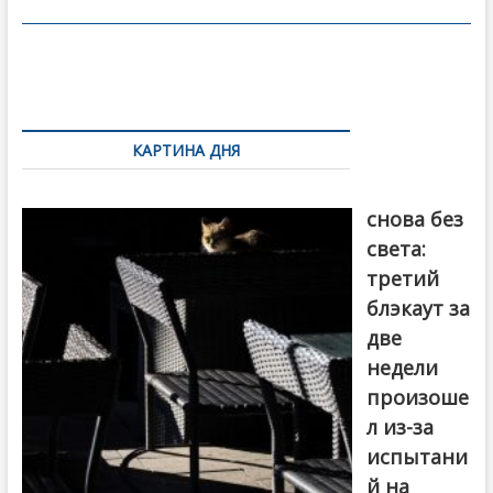
o
в
o
и
k
ть
Навигация
по
КАРТИНА ДНЯ
записям
Грузия
снова без
света:
третий
блэкаут за
две
недели
произоше
л из-за
испытани
й на