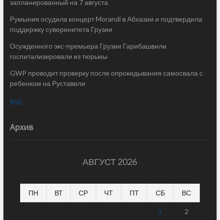
запланированный на 7 августа
Румыния осудила концерт Morandi в Абхазии и подтвердила
поддержку суверенитета Грузии
Осужденного экс-премьера Грузии Гарибашвили
госпитализировали из тюрьмы
GWP проводит проверку после опрокидывания самосвала с
ребенком на Руставели
RSS
Архив
АВГУСТ 2026
ПН
ВТ
СР
ЧТ
ПТ
СБ
ВС
1
2