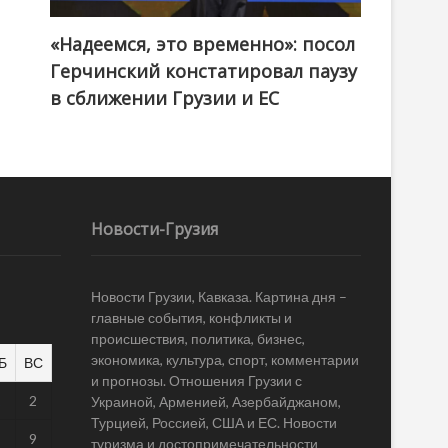
«Надеемся, это временно»: посол
Герчинский констатировал паузу
в сближении Грузии и ЕС
Новости-Грузия
Новости Грузии, Кавказа. Картина дня –
главные события, конфликты и
происшествия, политика, бизнес,
экономика, культура, спорт, комментарии
Б
ВС
и прогнозы. Отношения Грузии с
1
2
Украиной, Арменией, Азербайджаном,
Турцией, Россией, США и ЕС. Новости
8
9
туризма и достопримечательности