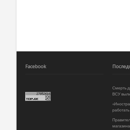
Facebook
Послед
Смерть д
ВСУ выли
«Иностра
работать
Правител
магазина