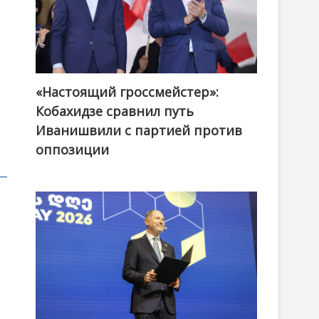
«Настоящий гроссмейстер»:
@ქართული ოცნება / Georgian Dream
Кобахидзе сравнил путь
Иванишвили с партией против
оппозиции