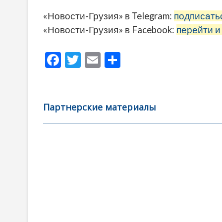
«Новости-Грузия» в Telegram:
подписать
«Новости-Грузия» в Facebook:
перейти и
F
T
E
О
ac
w
m
тп
e
itt
ai
р
b
er
l
а
Партнерские материалы
o
в
o
и
k
ть
Навигация
по
записям