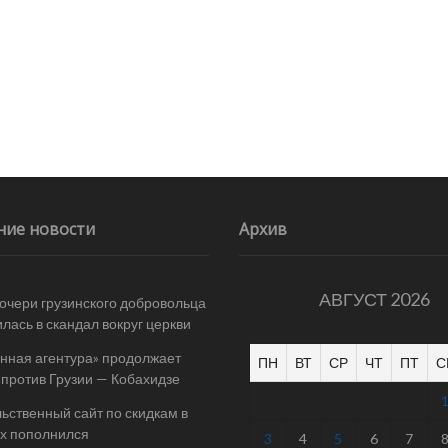
ние новости
Архив
АВГУСТ 2026
очери грузинского добровольца
лась в скандал вокруг церкви
нная агентура» продолжает
ПН
ВТ
СР
ЧТ
ПТ
С
 против Грузии — Кобахидзе
ьственный сайт по скидкам в
х пополнился
3
4
5
6
7