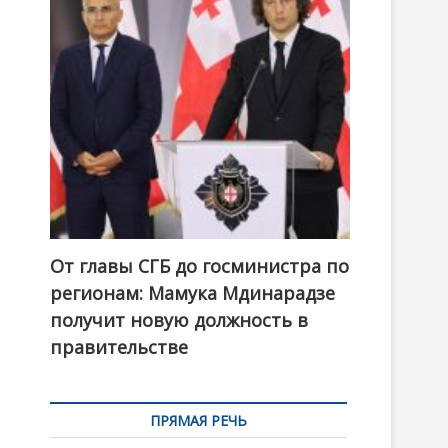
t
o
n
От главы СГБ до госминистра по
регионам: Мамука Мдинарадзе
получит новую должность в
правительстве
ПРЯМАЯ РЕЧЬ