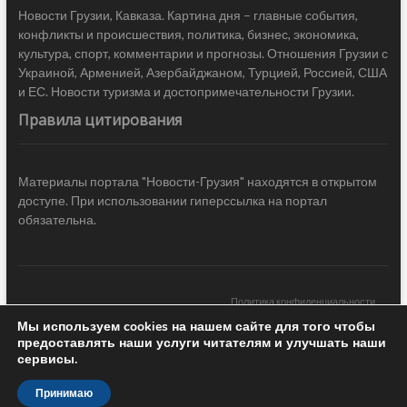
Новости Грузии, Кавказа. Картина дня – главные события,
конфликты и происшествия, политика, бизнес, экономика,
культура, спорт, комментарии и прогнозы. Отношения Грузии с
Украиной, Арменией, Азербайджаном, Турцией, Россией, США
и ЕС. Новости туризма и достопримечательности Грузии.
Правила цитирования
Материалы портала "Новости-Грузия" находятся в открытом
доступе. При использовании гиперссылка на портал
обязательна.
Политика конфиденциальности
Мы используем cookies на нашем сайте для того чтобы
Новости Грузии
| Black Sea Press LTD © 2020 All Rights Reserved /
предоставлять наши услуги читателям и улучшать наши
Design & development —
COCODO BRANDO
сервисы.
Принимаю