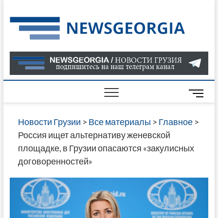
Skip
to
Нов
САМАЯ
content
АКТУАЛ
Гру
ИНФОР
О СОБ
В ГРУЗ
НОВОС
M
ГРУЗИИ
e
ОНЛАЙН
n
Новости Грузии
>
Все материалы
>
Главное
>
САЙТЕ 
u
Россия ищет альтернативу женевской
НАЙДЕ
B
площадке, в Грузии опасаются «закулисных
НОВОС
u
договоренностей»
ПОЛИТ
t
ЭКОНО
t
КУЛЬТУ
o
СПОРТА
n
МНОГО