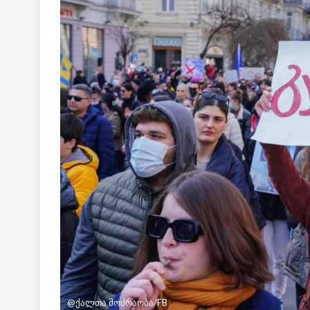
@ქალთა მოძრაობა/FB