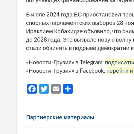
получающих финансирование западных
В июле 2024 года ЕС приостановил проц
спорных парламентских выборов 28 нояб
Ираклием Кобахидзе объявило, что сним
до 2028 года. Это вызвало новую волну 
стали обвинять в подрыве демократии в
«Новости-Грузия» в Telegram:
подписать
«Новости-Грузия» в Facebook:
перейти и
F
T
E
О
ac
w
m
тп
e
itt
ai
р
b
er
l
а
Партнерские материалы
o
в