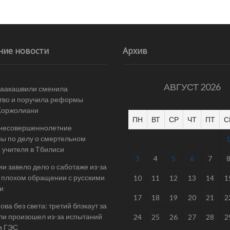
ние новости
Архив
АВГУСТ 2026
Саакашвили сменила
тво и поручила реформы
Жоржолиани
ПН
ВТ
СР
ЧТ
ПТ
С
 несовершеннолетние
ы по делу о смертельном
 учителя в Тбилиси
3
4
5
6
7
ии завело дело о саботаже из-за
 плохом обращении с русскими
10
11
12
13
14
1
и
17
18
19
20
21
2
ова без света: третий блэкаут за
ли произошел из-за испытаний
24
25
26
27
28
2
и ГЭС