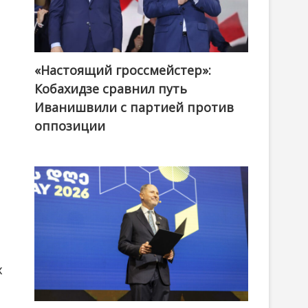
«Настоящий гроссмейстер»:
@ქართული ოცნება / Georgian Dream
Кобахидзе сравнил путь
Иванишвили с партией против
оппозиции
и
х