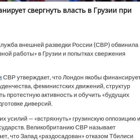
анирует свергнуть власть в Грузии при
лужба внешней разведки России (СВР) обвинила
ной работы» в Грузии и попытках свержения
и
СВР утверждает, что Лондон якобы финансируе
уденчества, феминистских движений, структур
ть протестную активность и обучить «будущих
дготовке диверсий.
тих усилий — «встряхнуть» грузинскую оппозицию 
осударств. Великобританию СВР называет
ет, что Запад «раздосадован» отказом Тбилиси