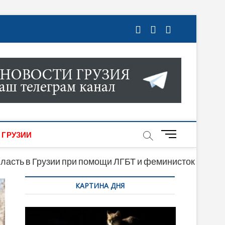
ГРУЗИИ. НОВОСТИ ГРУЗИИ ОНЛАЙН. НА
МИКИ, КУЛЬТУРЫ, СПОРТА И МНОГОЕ
M
 ГРУЗИИ
e
n
власть в Грузии при помощи ЛГБТ и феминисток
u
КАРТИНА ДНЯ
B
u
t