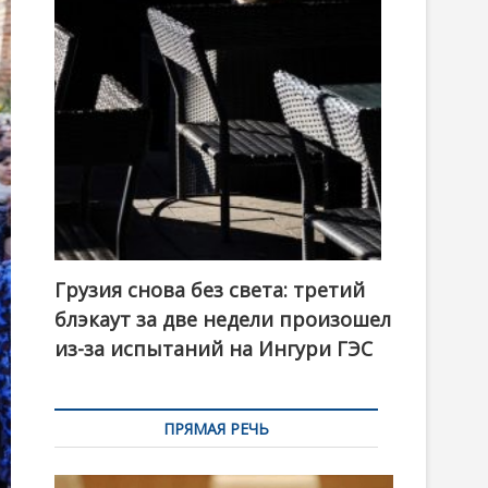
t
o
n
Грузия снова без света: третий
блэкаут за две недели произошел
из-за испытаний на Ингури ГЭС
ПРЯМАЯ РЕЧЬ