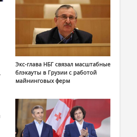
Экс-глава НБГ связал масштабные
блэкауты в Грузии с работой
т
майнинговых ферм
и