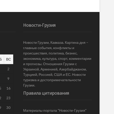
Новости-Грузия
Новости Грузии, Кавказа. Картина дня –
главные события, конфликты и
происшествия, политика, бизнес,
экономика, культура, спорт, комментарии
Б
ВС
и прогнозы. Отношения Грузии с
1
2
Украиной, Арменией, Азербайджаном,
Турцией, Россией, США и ЕС. Новости
8
9
туризма и достопримечательности
Грузии.
5
16
Правила цитирования
2
23
9
30
Материалы портала "Новости-Грузия"