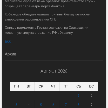
Масштабы «проекта века» урезают: правительство Грузии
сокращает параметры порта Анаклия
Кобахидзе обещает назвать причины блэкаутов после
завершения расследования СГБ
Спикер парламента Грузии возложил на Саакашвили
косвенную вину за вторжение РФ в Украину
RSS
Архив
АВГУСТ 2026
ПН
ВТ
СР
ЧТ
ПТ
СБ
ВС
1
2
3
4
5
6
7
8
9