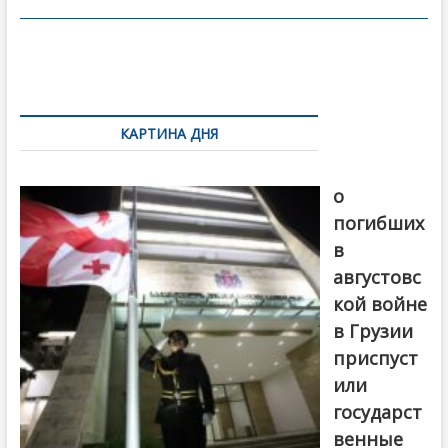
o
в
o
и
k
ть
Навигация
по
КАРТИНА ДНЯ
записям
В память
о
погибших
в
августовс
кой войне
в Грузии
приспуст
или
государст
венные