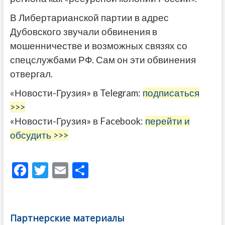
В Либертарианской партии в адрес
Дубовского звучали обвинения в
мошенничестве и возможных связях со
спецслужбами РФ. Сам он эти обвинения
отвергал.
«Новости-Грузия» в Telegram:
подписаться
>>>
«Новости-Грузия» в Facebook:
перейти и
обсудить >>>
F
T
E
О
ac
w
m
тп
e
itt
ai
р
b
er
l
а
Партнерские материалы