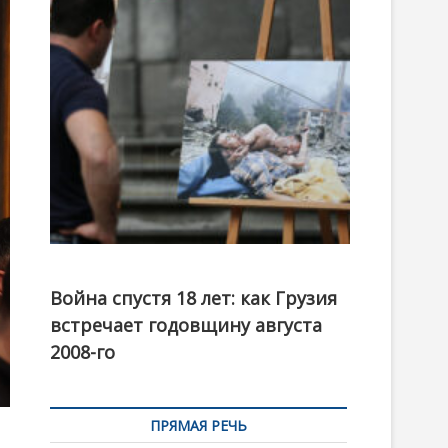
t
o
n
Фотовыставка на тему августовской войны 2008
года в Тбилиси, август 2018 года. Фото: Первый
Война спустя 18 лет: как Грузия
канал
встречает годовщину августа
2008-го
ПРЯМАЯ РЕЧЬ