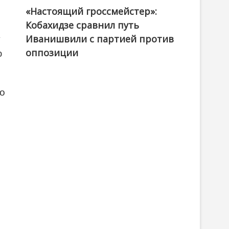
«Настоящий гроссмейстер»:
@ქართული ოცნება / Georgian Dream
Кобахидзе сравнил путь
Иванишвили с партией против
у
оппозиции
ю
то