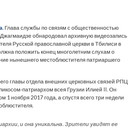
a
.
Глава службы по связям с общественностью
я Джагмаидзе обнародовал архивную видеозапись
теля Русской православной церкви в Тбилиси в
 должна положить конец многолетним слухам о
ние нынешнего местоблюстителя патриаршего
него главы отдела внешних церковных связей РПЦ
икосом-патриархом всея Грузии Илией II. Он
м 1 ноября 2017 года, а спустя всего три недели
облюстителя.
иархии, и она уникальна. Зрители увидят ее