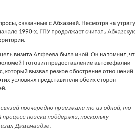
опросы, связанные с Абхазией. Несмотря на утрат
начале 1990-х, ГПУ продолжает считать Абхазску
рритории.
 цель визита Алфеева была иной. Он напомнил, ч
фоломей I готовил предоставление автокефалии
с, который вызвал резкое обострение отношений
этих условиях представители обеих сторон
ей.
связей поочередно приезжали то из одной, то
й процесс поиска поддержки, поскольку
казал Джагмаидзе.