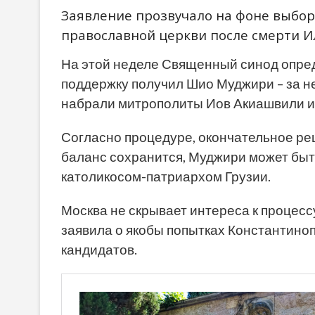
Заявление прозвучало на фоне выбор
православной церкви после смерти Ил
На этой неделе Священный синод опред
поддержку получил Шио Муджири – за не
набрали митрополиты Иов Акиашвили и
Согласно процедуре, окончательное р
баланс сохранится, Муджири может быть
католикосом-патриархом Грузии.
Москва не скрывает интереса к процесс
заявила о якобы попытках Константино
кандидатов.