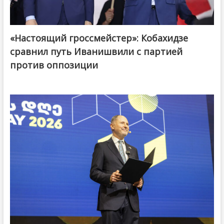
«Настоящий гроссмейстер»: Кобахидзе
@ქართული ოცნება / Georgian Dream
сравнил путь Иванишвили с партией
против оппозиции