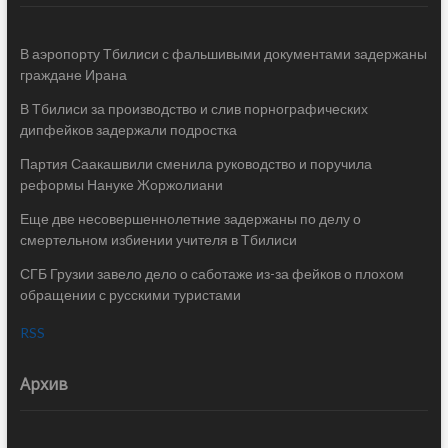
В аэропорту Тбилиси с фальшивыми документами задержаны
граждане Ирана
В Тбилиси за производство и слив порнографических
дипфейков задержали подростка
Партия Саакашвили сменила руководство и поручила
реформы Нануке Жоржолиани
Еще две несовершеннолетние задержаны по делу о
смертельном избиении учителя в Тбилиси
СГБ Грузии завело дело о саботаже из-за фейков о плохом
обращении с русскими туристами
RSS
Архив