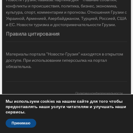
конфликты и происшествия, политика, бизнес, экономика,
культура, спорт, комментарии и прогнозы. Отношения Грузии с
Украиной, Арменией, Азербайджаном, Турцией, Россией, США
и ЕС. Новости туризма и достопримечательности Грузии.
Правила цитирования
Материалы портала "Новости-Грузия" находятся в открытом
доступе. При использовании гиперссылка на портал
обязательна.
Политика конфиденциальности
Мы используем cookies на нашем сайте для того чтобы
Новости Грузии
| Black Sea Press LTD © 2020 All Rights Reserved /
предоставлять наши услуги читателям и улучшать наши
Design & development —
COCODO BRANDO
сервисы.
Принимаю