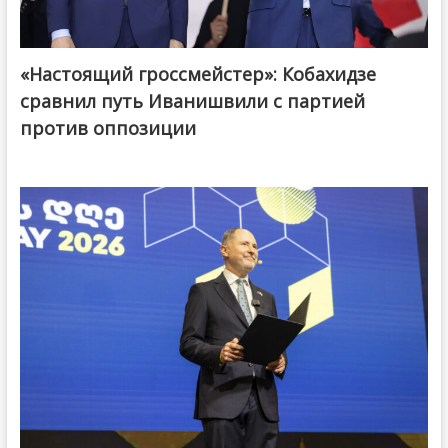
«Настоящий гроссмейстер»: Кобахидзе
@ქართული ოცნება / Georgian Dream
сравнил путь Иванишвили с партией
против оппозиции