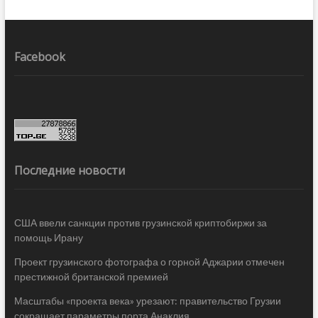
Facebook
Последние новости
США ввели санкции против грузинской криптобиржи за
помощь Ирану
Проект грузинского фотографа о горной Аджарии отмечен
престижной британской премией
Масштабы «проекта века» урезают: правительство Грузии
сокращает параметры порта Анаклия