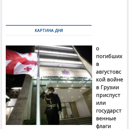
o
и
k
ть
Навигация
по
КАРТИНА ДНЯ
записям
В память
о
погибших
в
августовс
кой войне
в Грузии
приспуст
или
государст
венные
флаги