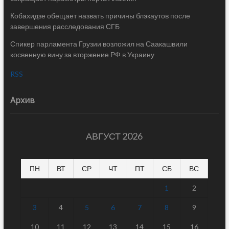
Кобахидзе обещает назвать причины блэкаутов после
завершения расследования СГБ
Спикер парламента Грузии возложил на Саакашвили
косвенную вину за вторжение РФ в Украину
RSS
Архив
АВГУСТ 2026
ПН
ВТ
СР
ЧТ
ПТ
СБ
ВС
1
2
3
4
5
6
7
8
9
10
11
12
13
14
15
16