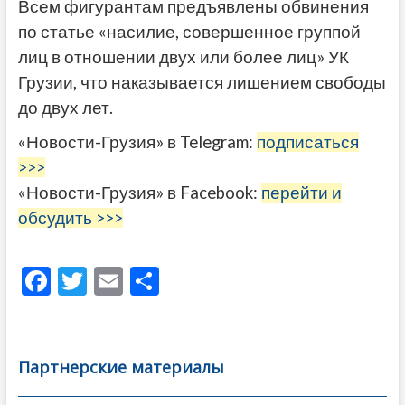
Всем фигурантам предъявлены обвинения
по статье «насилие, совершенное группой
лиц в отношении двух или более лиц» УК
Грузии, что наказывается лишением свободы
до двух лет.
«Новости-Грузия» в Telegram:
подписаться
>>>
«Новости-Грузия» в Facebook:
перейти и
обсудить >>>
F
T
E
О
ac
w
m
тп
e
itt
ai
р
b
er
l
а
Партнерские материалы
o
в