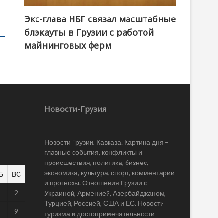
Экс-глава НБГ связал масштабные
блэкауты в Грузии с работой
майнинговых ферм
Новости-Грузия
Новости Грузии, Кавказа. Картина дня –
главные события, конфликты и
происшествия, политика, бизнес,
экономика, культура, спорт, комментарии
Б
ВС
и прогнозы. Отношения Грузии с
1
2
Украиной, Арменией, Азербайджаном,
Турцией, Россией, США и ЕС. Новости
8
9
туризма и достопримечательности