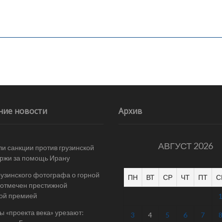
ние новости
Архив
АВГУСТ 2026
и санкции против грузинской
ржи за помощь Ирану
рузинского фотографа о горной
ПН
ВТ
СР
ЧТ
ПТ
С
отмечен престижной
ой премией
 «проекта века» урезают:
3
4
5
6
7