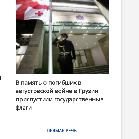
t
o
n
и
В память о погибших в
августовской войне в Грузии
приспустили государственные
флаги
ПРЯМАЯ РЕЧЬ