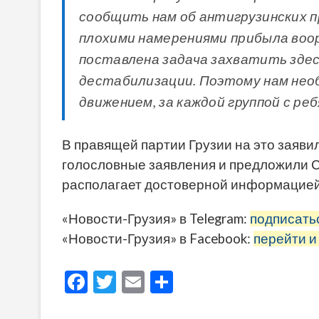
сообщить нам об антигрузинских п
плохими намерениями прибыла воор
поставлена задача захватить здес
дестабилизации. Поэтому нам нео
движением, за каждой группой с р
В правящей партии Грузии на это заявил
голословные заявления и предложили С
располагает достоверной информацие
«Новости-Грузия» в Telegram:
подписать
«Новости-Грузия» в Facebook:
перейти и
F
T
E
О
ac
w
m
тп