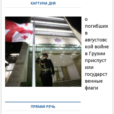
КАРТИНА ДНЯ
записям
В память
о
погибших
в
августовс
кой войне
в Грузии
приспуст
или
государст
венные
флаги
ПРЯМАЯ РЕЧЬ