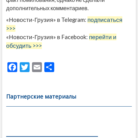
дополнительных комментариев.
«Новости-Грузия» в Telegram:
подписаться
>>>
«Новости-Грузия» в Facebook:
перейти и
обсудить >>>
F
T
E
О
ac
w
m
тп
e
itt
ai
р
b
er
l
а
Партнерские материалы
o
в
o
и
k
ть
Навигация
по