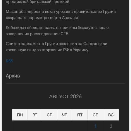
престижной британской премией
Масштабы «проекта века» урезают: правительство Грузии
сокращает параметры порта Анаклия
Кобахидзе обещает назвать причины блэкаутов после
завершения расследования СГБ
Спикер парламента Грузии возложил на Саакашвили
косвенную вину за вторжение РФ в Украину
RSS
Архив
АВГУСТ 2026
ПН
ВТ
СР
ЧТ
ПТ
СБ
ВС
1
2