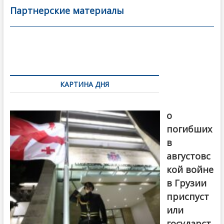
b
er
l
а
Партнерские материалы
o
в
o
и
k
ть
Навигация
по
КАРТИНА ДНЯ
записям
В память
о
погибших
в
августовс
кой войне
в Грузии
приспуст
или
государст