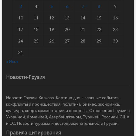
3
4
5
6
7
8
9
10
11
12
13
14
15
16
17
18
19
20
21
22
23
24
25
26
27
28
29
30
31
« Июл
Новости-Грузия
Новости Грузии, Кавказа. Картина дня – главные события,
конфликты и происшествия, политика, бизнес, экономика,
культура, спорт, комментарии и прогнозы. Отношения Грузии с
Украиной, Арменией, Азербайджаном, Турцией, Россией, США
и ЕС. Новости туризма и достопримечательности Грузии.
Правила цитирования