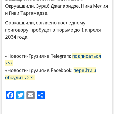
Окруашвили, Зураб Джапаридзе, Ника Мелия
и Гиви Таргамадзе.
Саакашвили, согласно последнему
приговору, пробудет в тюрьме до 1 апреля
2034 года.
«Новости-Грузия» в Telegram:
подписаться
>>>
«Новости-Грузия» в Facebook:
перейти и
обсудить >>>
F
T
E
О
ac
w
m
тп
e
itt
ai
р