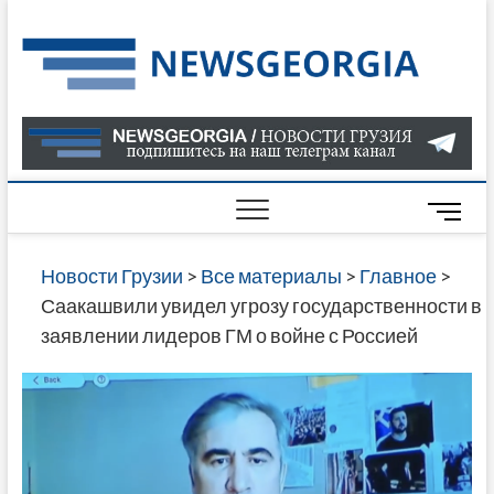
Skip
to
Нов
САМАЯ
content
АКТУАЛ
Гру
ИНФОР
О СОБ
В ГРУЗ
НОВОС
M
ГРУЗИИ
e
ОНЛАЙН
n
Новости Грузии
>
Все материалы
>
Главное
>
САЙТЕ 
u
Саакашвили увидел угрозу государственности в
НАЙДЕ
B
заявлении лидеров ГМ о войне с Россией
НОВОС
u
ПОЛИТ
t
ЭКОНО
t
КУЛЬТУ
o
СПОРТА
n
МНОГО