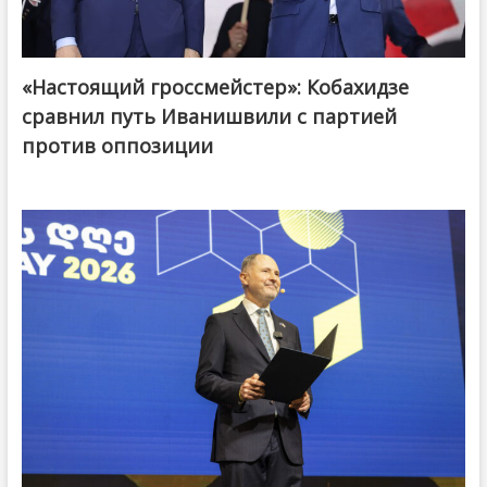
«Настоящий гроссмейстер»: Кобахидзе
@ქართული ოცნება / Georgian Dream
сравнил путь Иванишвили с партией
против оппозиции