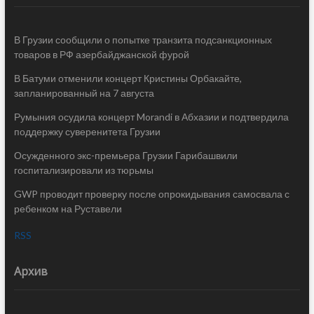
В Грузии сообщили о попытке транзита подсанкционных
товаров в РФ азербайджанской фурой
В Батуми отменили концерт Кристины Орбакайте,
запланированный на 7 августа
Румыния осудила концерт Morandi в Абхазии и подтвердила
поддержку суверенитета Грузии
Осужденного экс-премьера Грузии Гарибашвили
госпитализировали из тюрьмы
GWP проводит проверку после опрокидывания самосвала с
ребенком на Руставели
RSS
Архив