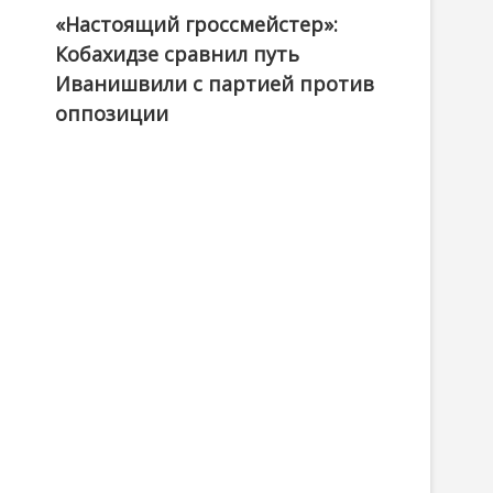
«Настоящий гроссмейстер»:
@ქართული ოცნება / Georgian Dream
Кобахидзе сравнил путь
Иванишвили с партией против
оппозиции