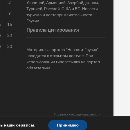
1
2
Украиной, Арменией, Азербайджаном,
Турцией, Россией, США и ЕС. Новости
8
9
туризма и достопримечательности
Грузии.
5
16
Правила цитирования
2
23
9
30
Материалы портала "Новости-Грузия"
находятся в открытом доступе. При
использовании гиперссылка на портал
обязательна.
Политика конфиденциальности
ть наши сервисы.
Принимаю