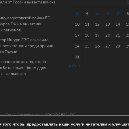
али от России вывести войска
3
4
5
6
7
ину августовской войны ЕС
 курсе РФ на аннексию
10
11
12
13
14
1
их регионов
17
18
19
20
21
2
тор Ингури ГЭС исключил
ность станции среди причин
24
25
26
27
28
2
 в Грузии
31
ования показало, как на
« Июл
в Китае шьют форму для
их школьников
rved / Design & development —
COCODO BRANDO
я того чтобы предоставлять наши услуги читателям и улучша