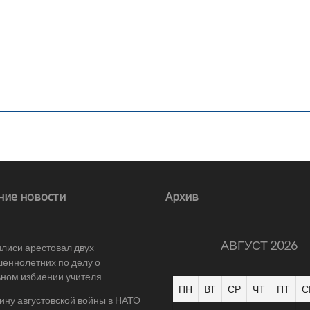
ние новости
Архив
АВГУСТ 2026
илиси арестовал двух
еннолетних по делу о
ном избиении учителя
ПН
ВТ
СР
ЧТ
ПТ
С
ину августовской войны в НАТО