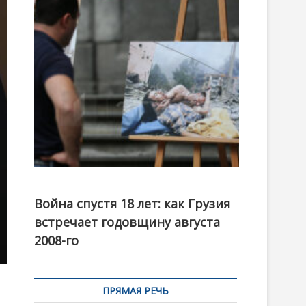
t
o
n
Фотовыставка на тему августовской войны 2008
года в Тбилиси, август 2018 года. Фото: Первый
Война спустя 18 лет: как Грузия
канал
встречает годовщину августа
2008-го
ПРЯМАЯ РЕЧЬ