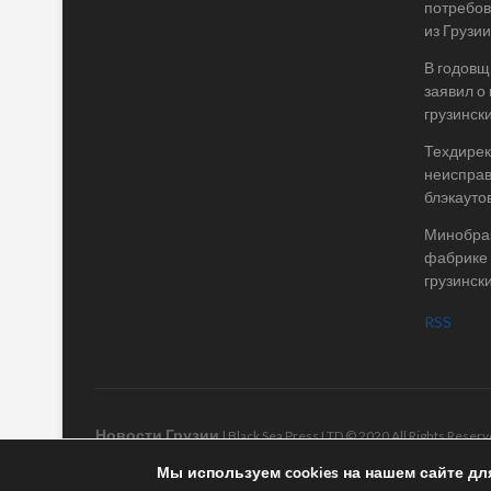
потребов
из Грузии
В годовщ
заявил о
грузинск
Техдирек
неисправ
блэкаутов
Минобраз
фабрике 
грузинск
RSS
Новости Грузии
| Black Sea Press LTD © 2020 All Rights Rese
Мы используем cookies на нашем сайте дл