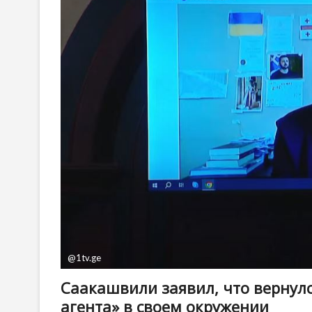
@1tv.ge
Саакашвили заявил, что вернулс
агента» в своем окружении