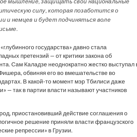
мое мышление, защищать свои национальные
итическую силу, которая позаботится о
и и немцев и будет подчиняться воле
исьме.
 «глубинного государства» давно стала
дных претензий — от критики закона об
та. Сам Каладзе неоднократно жестко выступал 
Фишера, обвиняя его во вмешательстве во
дартах. В какой-то момент мэр Тбилиси даже
и» — так в партии власти называют участников
род, приостановивший действие соглашения о
алогичное решение приняли власти французского
ские репрессии» в Грузии.