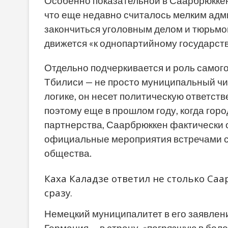
Особенно показательной в Саарбрюккен
что еще недавно считалось мелким ад
закончиться уголовным делом и тюрьмой
движется «к однопартийному государств
Отдельно подчеркивается и роль самог
Тбилиси — не просто муниципальный чино
логике, он несет политическую ответст
поэтому еще в прошлом году, когда гор
партнерства, Саарбрюккен фактически 
официальные мероприятия встречами с 
общества.
Каха Каладзе ответил не столько Саа
сразу.
Немецкий муниципалитет в его заявлени
Германия — в страну, «погрязшую в боло