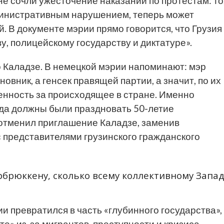
е сочли ужесточение наказаний по протестам: то
министративным нарушением, теперь может
. В документе мэрии прямо говорится, что Грузия
у, полицейскому государству и диктатуре».
о Каладзе. В немецкой мэрии напоминают: мэр
вник, а генсек правящей партии, а значит, по их
венность за происходящее в стране. Именно
ода должны были праздновать 50-летие
отменил приглашение Каладзе, заменив
представителями грузинского гражданского
рбрюккену, сколько всему коллективному Запад
и превратился в часть «глубинного государства»,
те» из-за мигрантов, преступности и кризиса