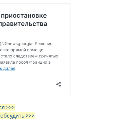
ся >>>
 обсудить >>>