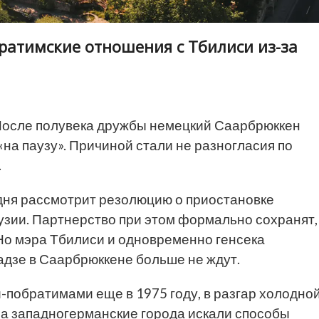
атимские отношения с Тбилиси из-за
осле полувека дружбы немецкий Саарбрюккен
на паузу». Причиной стали не разногласия по
.
одня рассмотрит резолюцию о приостановке
узии. Партнерство при этом формально сохранят,
 Но мэра Тбилиси и одновременно генсека
адзе в Саарбрюккене больше не ждут.
-побратимами еще в 1975 году, в разгар холодно
 а западногерманские города искали способы