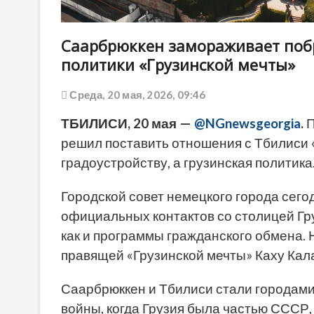
Саарбрюккен замораживает побр
политики «Грузинской мечты»
Среда, 20 мая, 2026, 09:46
ТБИЛИСИ, 20 мая —
@NGnewsgeorgia
.
П
решил поставить отношения с Тбилиси «
градоустройству, а грузинская политика
Городской совет немецкого города сег
официальных контактов со столицей Гр
как и программы гражданского обмена.
правящей «Грузинской мечты» Каху Кал
Саарбрюккен и Тбилиси стали городами
войны, когда Грузия была частью СССР,