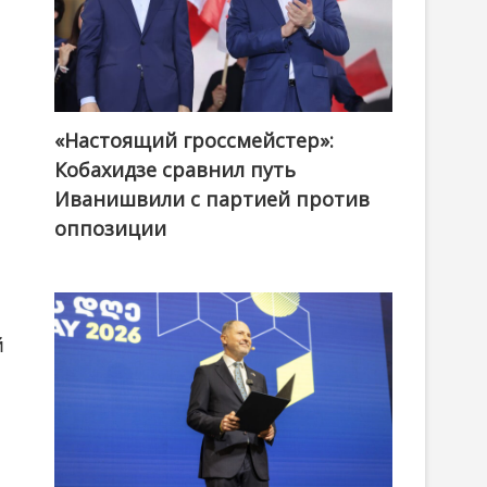
«Настоящий гроссмейстер»:
@ქართული ოცნება / Georgian Dream
Кобахидзе сравнил путь
Иванишвили с партией против
оппозиции
й