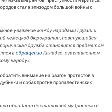
городов стала эпизодом большой войны с
имное уважение между народами Грузии и
ений немецкой бюрократии, повинующейся
историческая дружба становится предметом
рится в
обращении
Каладзе, озаглавленном
ому народу».
братить внимание на разгон протестов в
 дубинки и собак против пропалестинских
ство обладает достаточной мудростью и