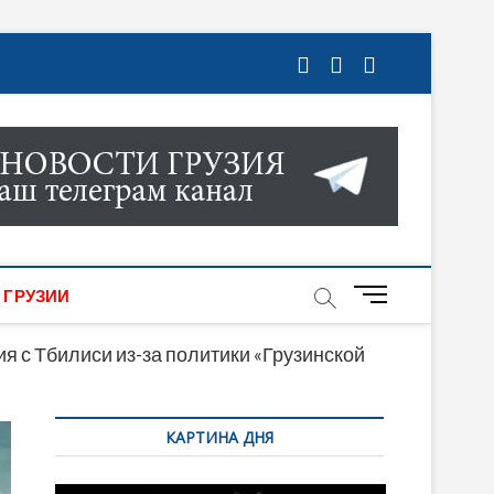
ГРУЗИИ. НОВОСТИ ГРУЗИИ ОНЛАЙН. НА
МИКИ, КУЛЬТУРЫ, СПОРТА И МНОГОЕ
M
 ГРУЗИИ
e
n
 с Тбилиси из-за политики «Грузинской
u
B
КАРТИНА ДНЯ
u
t