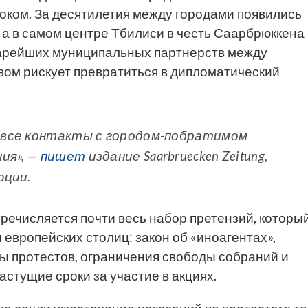
оком. За десятилетия между городами появились
 а в самом центре Тбилиси в честь Саарбрюккена
тарейших муниципальных партнерств между
вом рискует превратиться в дипломатический
 все контакты с городом-побратимом
ия», —
пишет
издание Saarbruecken Zeitung,
юции.
еречисляется почти весь набор претензий, которы
 европейских столиц: закон об «иноагентах»,
ны протестов, ограничения свободы собраний и
стущие сроки за участие в акциях.