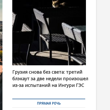
t
o
n
Грузия снова без света: третий
блэкаут за две недели произошел
из-за испытаний на Ингури ГЭС
ПРЯМАЯ РЕЧЬ