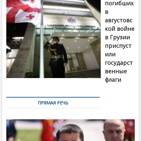
погибших
в
августовс
кой войне
в Грузии
приспуст
или
государст
венные
флаги
ПРЯМАЯ РЕЧЬ