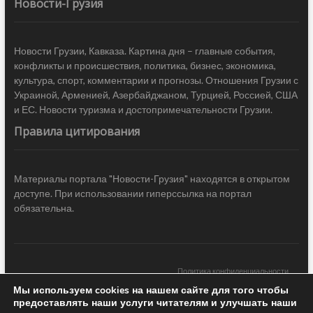
Новости-Грузия
Новости Грузии, Кавказа. Картина дня – главные события,
конфликты и происшествия, политика, бизнес, экономика,
культура, спорт, комментарии и прогнозы. Отношения Грузии с
Украиной, Арменией, Азербайджаном, Турцией, Россией, США
и ЕС. Новости туризма и достопримечательности Грузии.
Правила цитирования
Материалы портала "Новости-Грузия" находятся в открытом
доступе. При использовании гиперссылка на портал
обязательна.
Политика конфиденциальности
Мы используем cookies на нашем сайте для того чтобы
Новости Грузии
| Black Sea Press LTD © 2020 All Rights Reserved /
предоставлять наши услуги читателям и улучшать наши