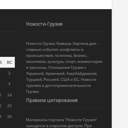
Новости-Грузия
Новости Грузии, Кавказа. Картина дня –
главные события, конфликты и
происшествия, политика, бизнес,
экономика, культура, спорт, комментарии
Б
ВС
и прогнозы. Отношения Грузии с
1
2
Украиной, Арменией, Азербайджаном,
Турцией, Россией, США и ЕС. Новости
8
9
туризма и достопримечательности
Грузии.
5
16
Правила цитирования
2
23
9
30
Материалы портала "Новости-Грузия"
находятся в открытом доступе. При