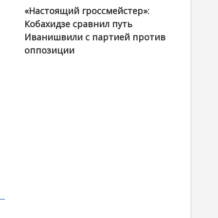
«Настоящий гроссмейстер»:
@ქართული ოცნება / Georgian Dream
Кобахидзе сравнил путь
Иванишвили с партией против
оппозиции