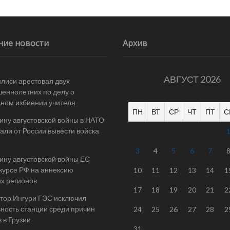
ние новости
Архив
АВГУСТ 2026
илиси арестовал двух
еннолетних по делу о
ном избиении учителя
ПН
ВТ
СР
ЧТ
ПТ
С
ину августовской войны в НАТО
али от России вывести войска
3
4
5
6
7
ину августовской войны ЕС
 курсе РФ на аннексию
10
11
12
13
14
1
их регионов
17
18
19
20
21
2
тор Ингури ГЭС исключил
ность станции среди причин
24
25
26
27
28
2
 в Грузии
31