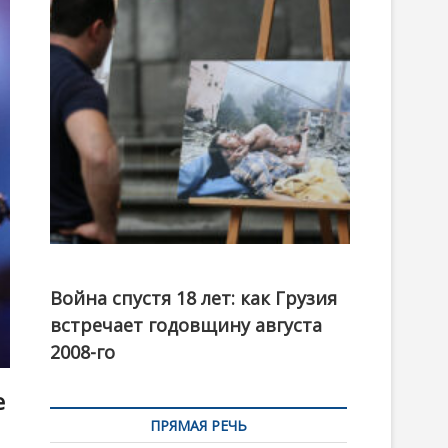
t
o
n
Фотовыставка на тему августовской войны 2008
года в Тбилиси, август 2018 года. Фото: Первый
Война спустя 18 лет: как Грузия
канал
встречает годовщину августа
2008-го
е
ПРЯМАЯ РЕЧЬ