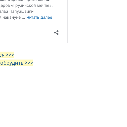
ся >>>
 обсудить >>>