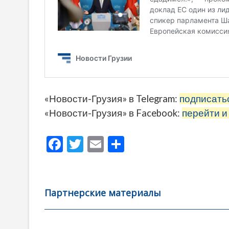
«Новости-Грузия» в Telegram:
подписать
«Новости-Грузия» в Facebook:
перейти и
F
T
E
О
ac
w
m
тп
e
itt
ai
р
b
er
l
а
Партнерские материалы
o
в
o
и