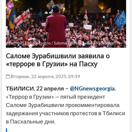
ДРУГОЕ
სალომე ზურაბიშვილი / Salome Zourabichvili via Facebook
Саломе Зурабишвили заявила о
«терроре в Грузии» на Пасху
Вторник, 22 апреля, 2025, 09:39
ТБИЛИСИ, 22 апреля –
@NGnewsgeorgia
.
«Террор в Грузии» — пятый президент
Саломе Зурабишвили прокомментировала
задержания участников протестов в Тбилиси
в Пасхальные дни.