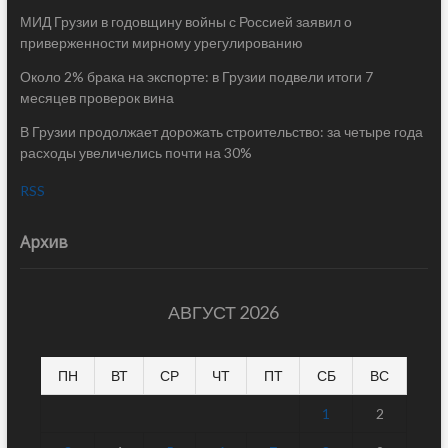
МИД Грузии в годовщину войны с Россией заявил о
приверженности мирному урегулированию
Около 2% брака на экспорте: в Грузии подвели итоги 7
месяцев проверок вина
В Грузии продолжает дорожать строительство: за четыре года
расходы увеличелись почти на 30%
RSS
Архив
АВГУСТ 2026
ПН
ВТ
СР
ЧТ
ПТ
СБ
ВС
1
2