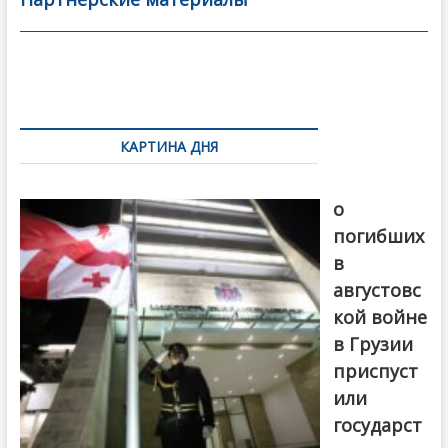
o
в
o
и
k
ть
Навигация
по
КАРТИНА ДНЯ
записям
В память
о
погибших
в
августовс
кой войне
в Грузии
приспуст
или
государст