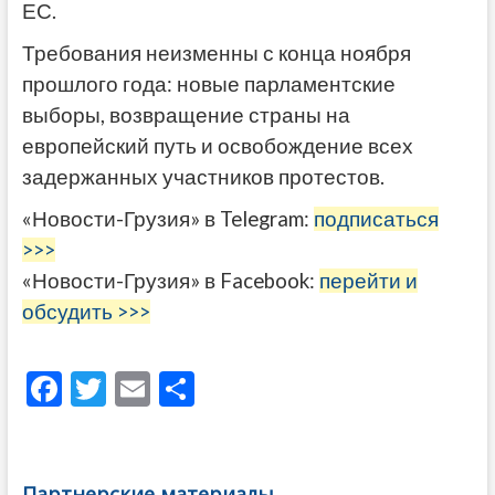
ЕС.
Требования неизменны с конца ноября
прошлого года: новые парламентские
выборы, возвращение страны на
европейский путь и освобождение всех
задержанных участников протестов.
«Новости-Грузия» в Telegram:
подписаться
>>>
«Новости-Грузия» в Facebook:
перейти и
обсудить >>>
F
T
E
О
ac
w
m
тп
e
itt
ai
р
b
er
l
а
Партнерские материалы