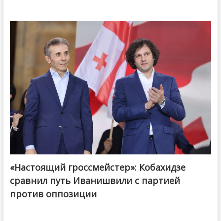
«Настоящий гроссмейстер»: Кобахидзе
@ქართული ოცნება / Georgian Dream
сравнил путь Иванишвили с партией
против оппозиции