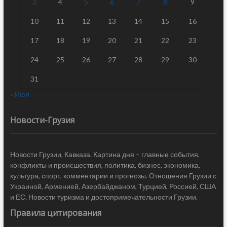
3
4
5
6
7
8
9
10
11
12
13
14
15
16
17
18
19
20
21
22
23
24
25
26
27
28
29
30
31
« Июл
Новости-Грузия
Новости Грузии, Кавказа. Картина дня – главные события,
конфликты и происшествия, политика, бизнес, экономика,
культура, спорт, комментарии и прогнозы. Отношения Грузии с
Украиной, Арменией, Азербайджаном, Турцией, Россией, США
и ЕС. Новости туризма и достопримечательности Грузии.
Правила цитирования