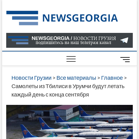
Skip
to
Нов
САМАЯ
content
АКТУАЛ
Гру
ИНФОР
О СОБ
В ГРУЗ
НОВОС
M
ГРУЗИИ
e
ОНЛАЙН
n
Новости Грузии
>
Все материалы
>
Главное
>
САЙТЕ 
u
Самолеты из Тбилиси в Урумчи будут летать
НАЙДЕ
B
каждый день с конца сентября
НОВОС
u
ПОЛИТ
t
ЭКОНО
t
КУЛЬТУ
o
СПОРТА
n
МНОГО