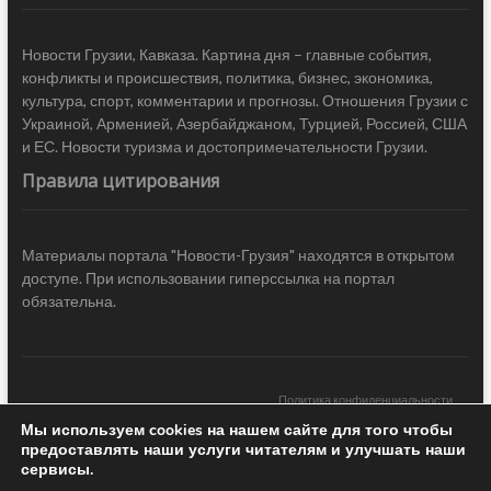
Новости Грузии, Кавказа. Картина дня – главные события,
конфликты и происшествия, политика, бизнес, экономика,
культура, спорт, комментарии и прогнозы. Отношения Грузии с
Украиной, Арменией, Азербайджаном, Турцией, Россией, США
и ЕС. Новости туризма и достопримечательности Грузии.
Правила цитирования
Материалы портала "Новости-Грузия" находятся в открытом
доступе. При использовании гиперссылка на портал
обязательна.
Политика конфиденциальности
Мы используем cookies на нашем сайте для того чтобы
Новости Грузии
| Black Sea Press LTD © 2020 All Rights Reserved /
предоставлять наши услуги читателям и улучшать наши
Design & development —
COCODO BRANDO
сервисы.