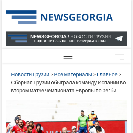
Skip
to
Нов
САМАЯ
content
АКТУАЛ
Гру
ИНФОР
О СОБ
В ГРУЗ
НОВОС
M
ГРУЗИИ
e
ОНЛАЙН
n
Новости Грузии
>
Все материалы
>
Главное
>
САЙТЕ 
u
Сборная Грузии обыграла команду Испании во
НАЙДЕ
B
втором матче чемпионата Европы по регби
НОВОС
u
ПОЛИТ
t
ЭКОНО
t
КУЛЬТУ
o
СПОРТА
n
МНОГО