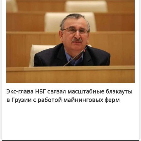
Экс-глава НБГ связал масштабные блэкауты
в Грузии с работой майнинговых ферм