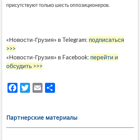
присутствуют только шесть оппозиционеров.
«Новости-Грузия» в Telegram:
подписаться
>>>
«Новости-Грузия» в Facebook:
перейти и
обсудить >>>
F
T
E
О
ac
w
m
тп
e
itt
ai
р
b
er
l
а
Партнерские материалы
o
в
o
и