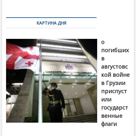
k
ть
Навигация
по
КАРТИНА ДНЯ
записям
В память
о
погибших
в
августовс
кой войне
в Грузии
приспуст
или
государст
венные
флаги