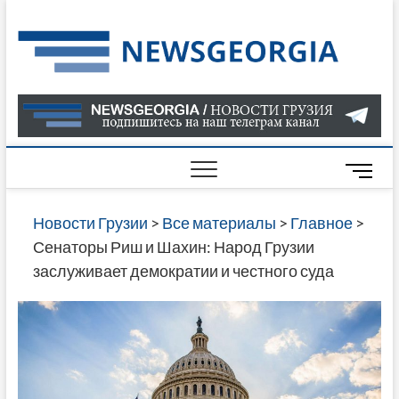
Skip
to
Нов
САМАЯ
content
АКТУАЛ
Гру
ИНФОР
О СОБ
В ГРУЗ
НОВОС
M
ГРУЗИИ
e
ОНЛАЙН
n
Новости Грузии
>
Все материалы
>
Главное
>
САЙТЕ 
u
Сенаторы Риш и Шахин: Народ Грузии
НАЙДЕ
B
заслуживает демократии и честного суда
НОВОС
u
ПОЛИТ
t
ЭКОНО
t
КУЛЬТУ
o
СПОРТА
n
МНОГО