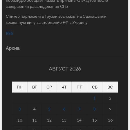
Кобахидзе обещает назвать причины блэкаутов после
завершения расследования СГБ
Спикер парламента Грузии возложил на Саакашвили
косвенную вину за вторжение РФ в Украину
RSS
Архив
АВГУСТ 2026
ПН
ВТ
СР
ЧТ
ПТ
СБ
ВС
1
2
3
4
5
6
7
8
9
10
11
12
13
14
15
16