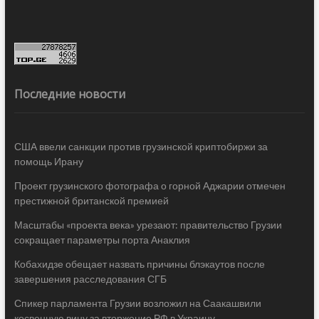
Последние новости
США ввели санкции против грузинской криптобиржи за
помощь Ирану
Проект грузинского фотографа о горной Аджарии отмечен
престижной британской премией
Масштабы «проекта века» урезают: правительство Грузии
сокращает параметры порта Анаклия
Кобахидзе обещает назвать причины блэкаутов после
завершения расследования СГБ
Спикер парламента Грузии возложил на Саакашвили
косвенную вину за вторжение РФ в Украину