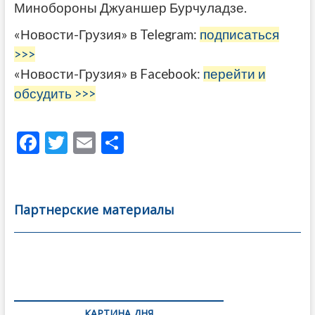
Минобороны Джуаншер Бурчуладзе.
«Новости-Грузия» в Telegram:
подписаться
>>>
«Новости-Грузия» в Facebook:
перейти и
обсудить >>>
F
T
E
О
ac
w
m
тп
e
itt
ai
р
b
er
l
а
Партнерские материалы
o
в
o
и
k
ть
Навигация
по
КАРТИНА ДНЯ