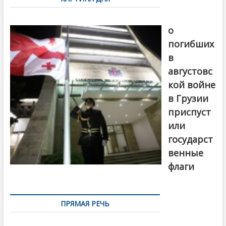
записям
В память
о
погибших
в
августовс
кой войне
в Грузии
приспуст
или
государст
венные
флаги
ПРЯМАЯ РЕЧЬ