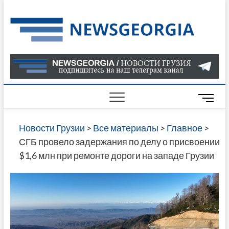
Skip
to
Нов
САМАЯ
content
АКТУАЛ
Гру
ИНФОР
О СОБ
В ГРУЗ
НОВОС
M
ГРУЗИИ
e
ОНЛАЙН
n
Новости Грузии
>
Все материалы
>
Главное
>
САЙТЕ 
u
СГБ провело задержания по делу о присвоении
НАЙДЕ
B
$1,6 млн при ремонте дороги на западе Грузии
НОВОС
u
ПОЛИТ
t
ЭКОНО
t
КУЛЬТУ
o
СПОРТА
n
МНОГО