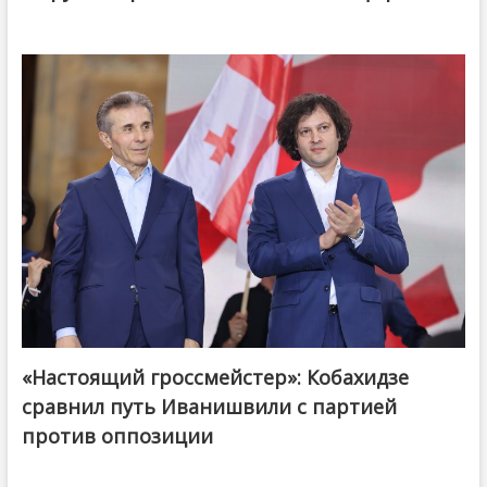
«Настоящий гроссмейстер»: Кобахидзе
@ქართული ოცნება / Georgian Dream
сравнил путь Иванишвили с партией
против оппозиции