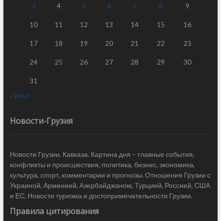
3
4
5
6
7
8
9
10
11
12
13
14
15
16
17
18
19
20
21
22
23
24
25
26
27
28
29
30
31
« Июл
Новости-Грузия
Новости Грузии, Кавказа. Картина дня – главные события,
конфликты и происшествия, политика, бизнес, экономика,
культура, спорт, комментарии и прогнозы. Отношения Грузии с
Украиной, Арменией, Азербайджаном, Турцией, Россией, США
и ЕС. Новости туризма и достопримечательности Грузии.
Правила цитирования