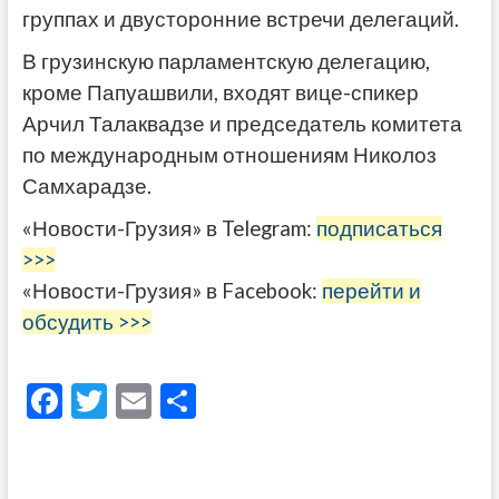
группах и двусторонние встречи делегаций.
В грузинскую парламентскую делегацию,
кроме Папуашвили, входят вице-спикер
Арчил Талаквадзе и председатель комитета
по международным отношениям Николоз
Самхарадзе.
«Новости-Грузия» в Telegram:
подписаться
>>>
«Новости-Грузия» в Facebook:
перейти и
обсудить >>>
F
T
E
О
ac
w
m
тп
e
itt
ai
р