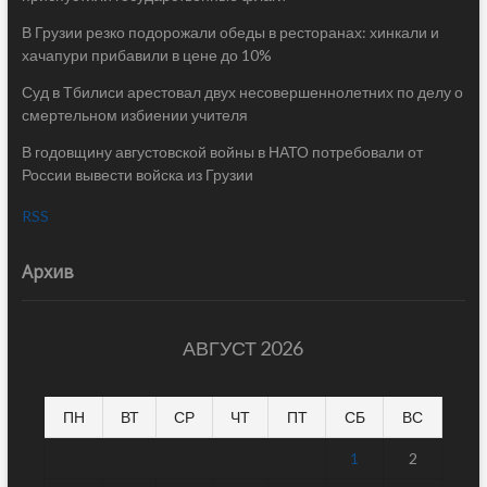
В Грузии резко подорожали обеды в ресторанах: хинкали и
хачапури прибавили в цене до 10%
Суд в Тбилиси арестовал двух несовершеннолетних по делу о
смертельном избиении учителя
В годовщину августовской войны в НАТО потребовали от
России вывести войска из Грузии
RSS
Архив
АВГУСТ 2026
ПН
ВТ
СР
ЧТ
ПТ
СБ
ВС
1
2