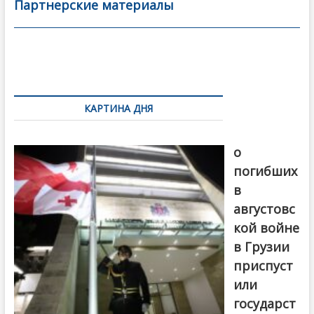
b
er
l
а
Партнерские материалы
o
в
o
и
k
ть
Навигация
по
КАРТИНА ДНЯ
записям
В память
о
погибших
в
августовс
кой войне
в Грузии
приспуст
или
государст