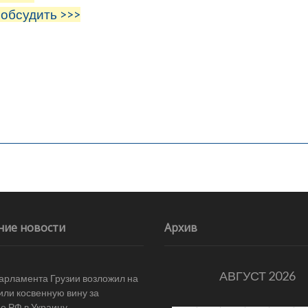
 обсудить >>>
ние новости
Архив
АВГУСТ 2026
арламента Грузии возложил на
ли косвенную вину за
е РФ в Украину