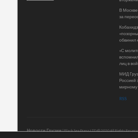
В Москве
за перео
Кобахидз
«позорны
обвинил 
«С молит
вспомнил
лиц в во
МИД Груз
Россией 
мирному
RSS
Новости Грузии
| Black Sea Press LTD © 2020 All Rights Rese