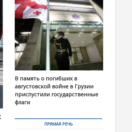
t
o
n
В память о погибших в
августовской войне в Грузии
приспустили государственные
флаги
х
ПРЯМАЯ РЕЧЬ