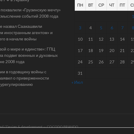
ПН
ВТ
СР
ЧТ
ПТ
С
 похвалили «Грузинскую мечту»
смысление событий 2008 года
е назвал Саакашвили
3
4
5
6
7
м иностранным агентом» и
его в начале войны
10
11
12
13
14
1
вой о мире и единстве»: ГПЦ
17
18
19
20
21
2
а подвиг военных и духовных
йне 2008 года
24
25
26
27
28
2
ии в годовщину войны с
31
заявил о приверженности
« Июл
 урегулированию
rved / Design & development —
COCODO BRANDO