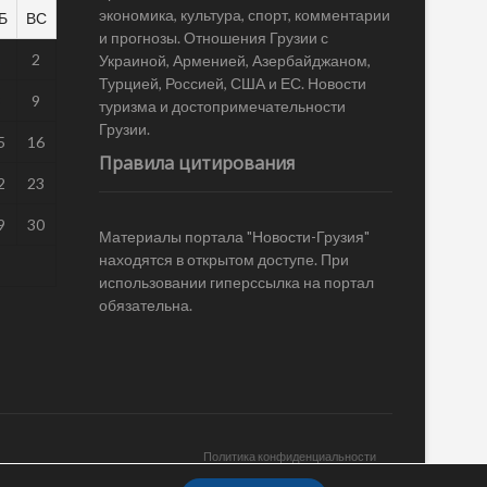
экономика, культура, спорт, комментарии
Б
ВС
и прогнозы. Отношения Грузии с
1
2
Украиной, Арменией, Азербайджаном,
Турцией, Россией, США и ЕС. Новости
8
9
туризма и достопримечательности
Грузии.
5
16
Правила цитирования
2
23
9
30
Материалы портала "Новости-Грузия"
находятся в открытом доступе. При
использовании гиперссылка на портал
обязательна.
Политика конфиденциальности