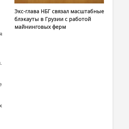
Экс-глава НБГ связал масштабные
блэкауты в Грузии с работой
майнинговых ферм
я
.
е
х