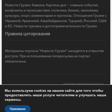
Новости Грузии, Кавказа. Картина дня – главные события,
конфликты и происшествия, политика, бизнес, экономика,
культура, спорт, комментарии и прогнозы. Отношения Грузии с
Украиной, Арменией, Азербайджаном, Турцией, Россией, США
и ЕС. Новости туризма и достопримечательности Грузии.
Правила цитирования
Материалы портала "Новости-Грузия" находятся в открытом
доступе. При использовании гиперссылка на портал
обязательна.
Политика конфиденциальности
Мы используем cookies на нашем сайте для того чтобы
Новости Грузии
| Black Sea Press LTD © 2020 All Rights Reserved /
предоставлять наши услуги читателям и улучшать наши
Design & development —
COCODO BRANDO
сервисы.
Принимаю