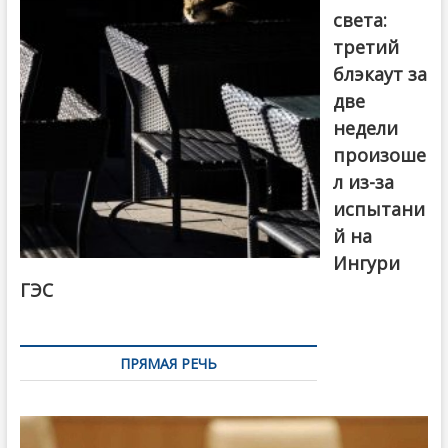
света:
третий
блэкаут за
две
недели
произоше
л из-за
испытани
й на
Ингури
ГЭС
ПРЯМАЯ РЕЧЬ