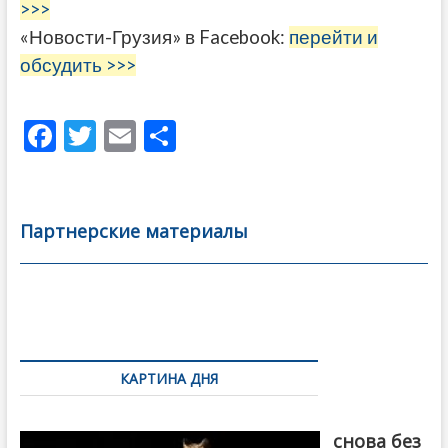
>>>
«Новости-Грузия» в Facebook:
перейти и
обсудить >>>
F
T
E
О
ac
w
m
тп
e
itt
ai
р
b
er
l
а
Партнерские материалы
o
в
o
и
k
ть
Навигация
по
КАРТИНА ДНЯ
записям
Грузия
снова без