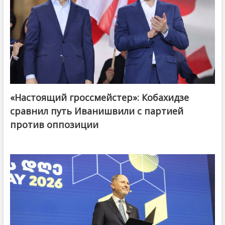
«Настоящий гроссмейстер»: Кобахидзе
@ქართული ოცნება / Georgian Dream
сравнил путь Иванишвили с партией
против оппозиции