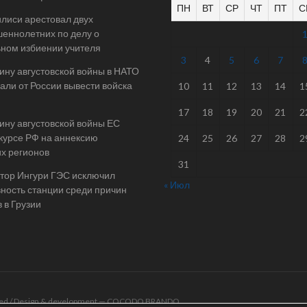
ПН
ВТ
СР
ЧТ
ПТ
С
илиси арестовал двух
еннолетних по делу о
ном избиении учителя
3
4
5
6
7
ину августовской войны в НАТО
али от России вывести войска
10
11
12
13
14
1
17
18
19
20
21
2
ину августовской войны ЕС
 курсе РФ на аннексию
24
25
26
27
28
2
их регионов
31
тор Ингури ГЭС исключил
« Июл
ность станции среди причин
 в Грузии
rved / Design & development —
COCODO BRANDO