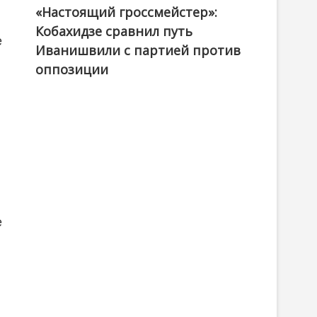
«Настоящий гроссмейстер»:
@ქართული ოცნება / Georgian Dream
Кобахидзе сравнил путь
е
Иванишвили с партией против
оппозиции
е