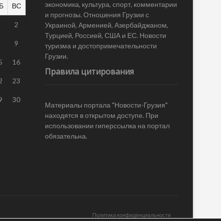
экономика, культура, спорт, комментарии
Б
ВС
и прогнозы. Отношения Грузии с
1
2
Украиной, Арменией, Азербайджаном,
Турцией, Россией, США и ЕС. Новости
8
9
туризма и достопримечательности
Грузии.
5
16
Правила цитирования
2
23
9
30
Материалы портала "Новости-Грузия"
находятся в открытом доступе. При
использовании гиперссылка на портал
обязательна.
Политика конфиденциальности