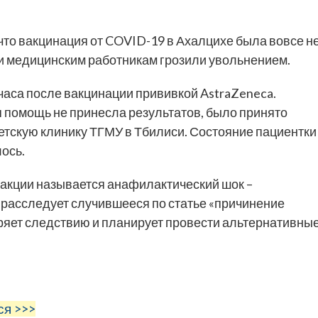
 что вакцинация от COVID-19 в Ахалцихе была вовсе н
ки медицинским работникам грозили увольнением.
часа после вакцинации прививкой AstraZeneca.
 помощь не принесла результатов, было принято
етскую клинику ТГМУ в Тбилиси. Состояние пациентки
лось.
акции называется анафилактический шок –
расследует случившееся по статье «причинение
ряет следствию и планирует провести альтернативны
ся >>>