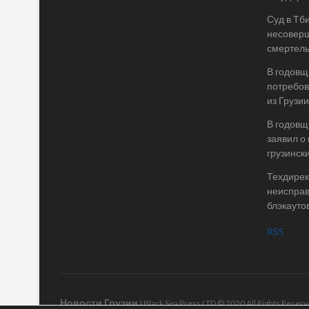
Суд в Тб
несоверш
смертель
В годовщ
потребов
из Грузии
В годовщ
заявил о
грузинск
Техдирек
неисправ
блэкаутов
RSS
Новости Грузии
| Black Sea Press LTD © 2020 All Rights Rese