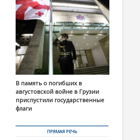
t
o
n
В память о погибших в
августовской войне в Грузии
приспустили государственные
флаги
ПРЯМАЯ РЕЧЬ