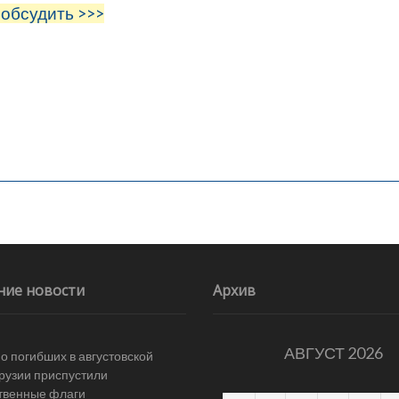
 обсудить >>>
ние новости
Архив
АВГУСТ 2026
 о погибших в августовской
Грузии приспустили
твенные флаги