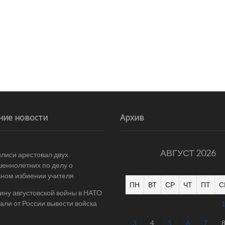
ние новости
Архив
АВГУСТ 2026
илиси арестовал двух
еннолетних по делу о
ном избиении учителя
ПН
ВТ
СР
ЧТ
ПТ
С
ину августовской войны в НАТО
али от России вывести войска
3
4
5
6
7