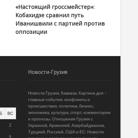
«Настоящий гроссмейстер»:
@ქართული ოცნება / Georgian Dream
Кобахидзе сравнил путь
Иванишвили с партией против
оппозиции
Новости-Грузия
Новости Грузии, Кавказа. Картина дня –
главные события, конфликты и
происшествия, политика, бизнес,
экономика, культура, спорт, комментарии
Б
ВС
и прогнозы. Отношения Грузии с
1
2
Украиной, Арменией, Азербайджаном,
Турцией, Россией, США и ЕС. Новости
8
9