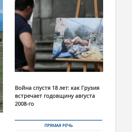
t
o
n
Фотовыставка на тему августовской войны 2008
года в Тбилиси, август 2018 года. Фото: Первый
Война спустя 18 лет: как Грузия
канал
встречает годовщину августа
2008-го
ПРЯМАЯ РЕЧЬ