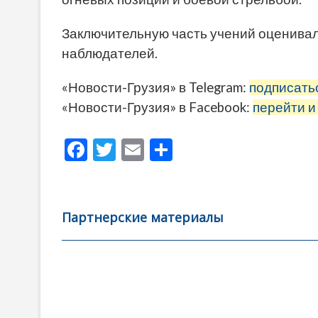
Заключительную часть учений оценива
наблюдателей.
«Новости-Грузия» в Telegram:
подписать
«Новости-Грузия» в Facebook:
перейти и
F
T
E
О
ac
w
m
тп
e
itt
ai
р
b
er
l
а
Партнерские материалы
o
в
o
и
k
ть
Навигация
по