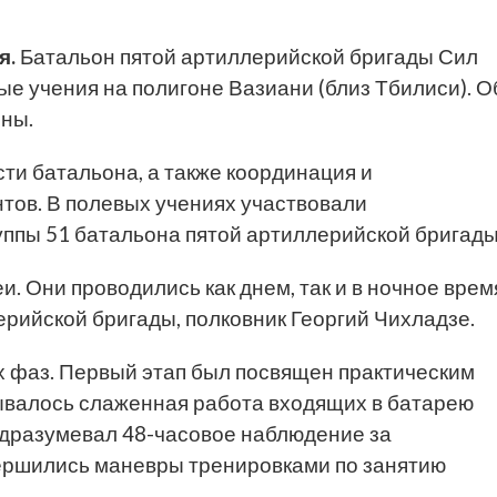
я.
Батальон пятой артиллерийской бригады Сил
е учения на полигоне Вазиани (близ Тбилиси). О
ны.
ти батальона, а также координация и
тов. В полевых учениях участвовали
ппы 51 батальона пятой артиллерийской бригады
. Они проводились как днем, так и в ночное врем
лерийской бригады, полковник Георгий Чихладзе.
х фаз. Первый этап был посвящен практическим
ывалось слаженная работа входящих в батарею
подразумевал 48-часовое наблюдение за
вершились маневры тренировками по занятию