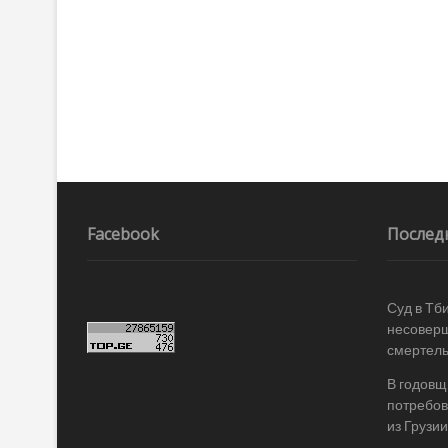
записям
Facebook
Послед
Суд в Тб
несоверш
смертель
В годовщ
потребов
из Грузии