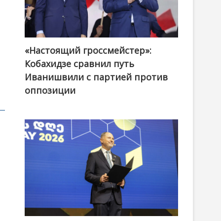
«Настоящий гроссмейстер»:
@ქართული ოცნება / Georgian Dream
Кобахидзе сравнил путь
Иванишвили с партией против
оппозиции