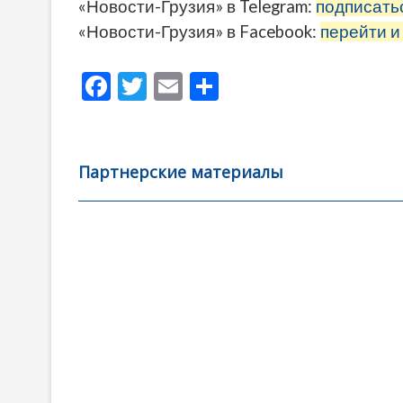
«Новости-Грузия» в Telegram:
подписать
«Новости-Грузия» в Facebook:
перейти и
F
T
E
О
ac
w
m
тп
e
itt
ai
р
b
er
l
а
Партнерские материалы
o
в
o
и
k
ть
Навигация
по
записям