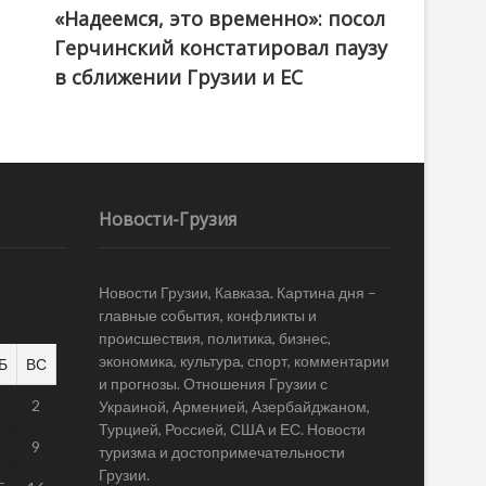
«Надеемся, это временно»: посол
Герчинский констатировал паузу
в сближении Грузии и ЕС
Новости-Грузия
Новости Грузии, Кавказа. Картина дня –
главные события, конфликты и
происшествия, политика, бизнес,
экономика, культура, спорт, комментарии
Б
ВС
и прогнозы. Отношения Грузии с
1
2
Украиной, Арменией, Азербайджаном,
Турцией, Россией, США и ЕС. Новости
8
9
туризма и достопримечательности
Грузии.