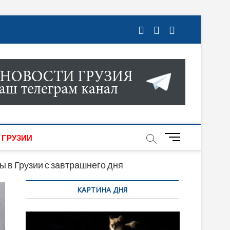
ГРУЗИИ. НОВОСТИ ГРУЗИИ ОНЛАЙН. НА
МИКИ, КУЛЬТУРЫ, СПОРТА И МНОГОЕ
M
 ГРУЗИИ
e
n
 в Грузии с завтрашнего дня
u
КАРТИНА ДНЯ
B
u
t