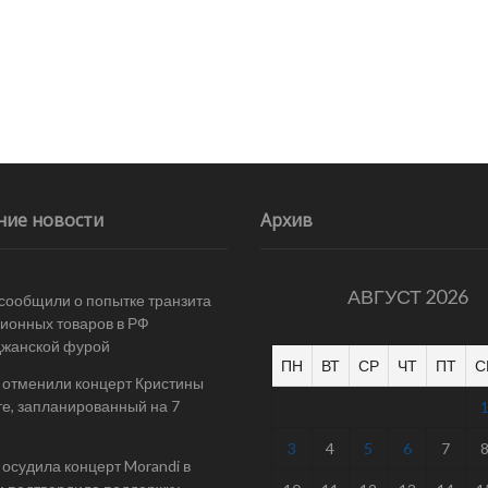
ние новости
Архив
АВГУСТ 2026
 сообщили о попытке транзита
ионных товаров в РФ
джанской фурой
ПН
ВТ
СР
ЧТ
ПТ
С
 отменили концерт Кристины
е, запланированный на 7
3
4
5
6
7
осудила концерт Morandi в