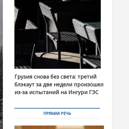
t
o
n
Грузия снова без света: третий
блэкаут за две недели произошел
из-за испытаний на Ингури ГЭС
ПРЯМАЯ РЕЧЬ