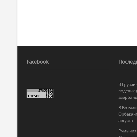
Facebook
Послед
В Грузии
подсанкц
азербай
В Батуми
Орбакайт
августа
Румыния 